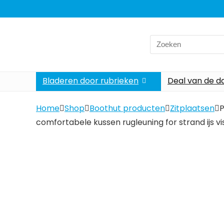
Search
for:
Bladeren door rubrieken
Deal van de d
Home
Shop
Boothut producten
Zitplaatsen
P
comfortabele kussen rugleuning for strand ijs vis