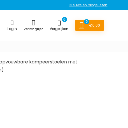
Nieuws en blogs lezen
0
0
€
0.00
Login
Vergelijken
verlanglijst
re opvouwbare kampeerstoelen met
m)