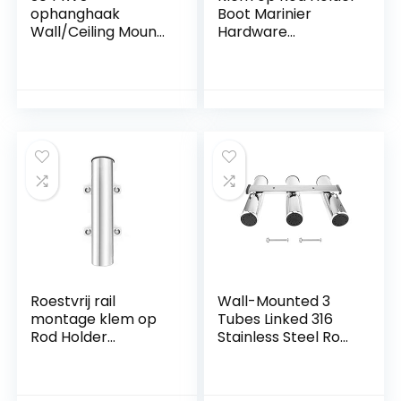
ophanghaak
Boot Marinier
Wall/Ceiling Mount
Hardware
Beugel for Gym
Accessoires
Suspension Training
Riemen Yoga Swing,
Trapeze, voorzitter,
Boxing Bag
Equipment Boot
Marinier Hardware
Accessoires
Roestvrij rail
Wall-Mounted 3
montage klem op
Tubes Linked 316
Rod Holder
Stainless Steel Rod
Vissersboot – Rail
Holder 3 Rod Rack,
Rod Holder for
Fit for Marine Yacht
Vissersboot Boot
Boot/Truck/RV