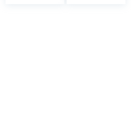
Marinier Hardware
Boot Marinier
Accessoires
Hardware
Accessoires