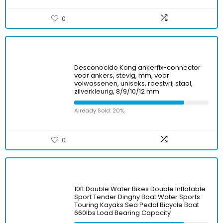
0
Desconocido Kong ankerfix-connector
voor ankers, stevig, mm, voor
volwassenen, uniseks, roestvrij staal,
zilverkleurig, 8/9/10/12 mm
Already Sold: 20%
0
10ft Double Water Bikes Double Inflatable
Sport Tender Dinghy Boat Water Sports
Touring Kayaks Sea Pedal Bicycle Boat
660lbs Load Bearing Capacity