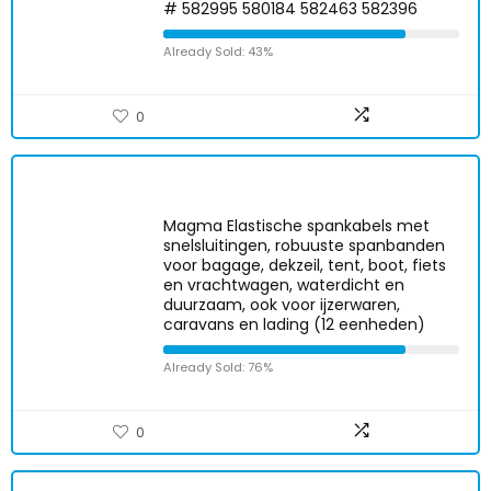
# 582995 580184 582463 582396
Already Sold: 43%
0
Magma Elastische spankabels met
snelsluitingen, robuuste spanbanden
voor bagage, dekzeil, tent, boot, fiets
en vrachtwagen, waterdicht en
duurzaam, ook voor ijzerwaren,
caravans en lading (12 eenheden)
Already Sold: 76%
0