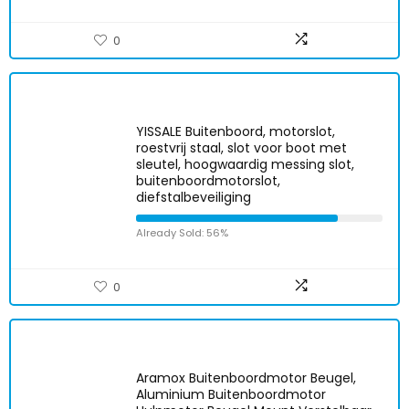
0
YISSALE Buitenboord, motorslot,
roestvrij staal, slot voor boot met
sleutel, hoogwaardig messing slot,
buitenboordmotorslot,
diefstalbeveiliging
Already Sold: 56%
0
Aramox Buitenboordmotor Beugel,
Aluminium Buitenboordmotor