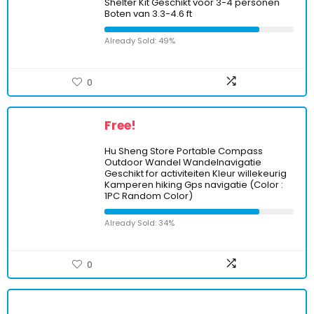
Shelter Kit Geschikt voor 3-4 personen
Boten van 3.3-4.6 ft
Already Sold: 49%
0
Free!
Hu Sheng Store Portable Compass
Outdoor Wandel Wandelnavigatie
Geschikt for activiteiten Kleur willekeurig
Kamperen hiking Gps navigatie (Color :
1PC Random Color)
Already Sold: 34%
0