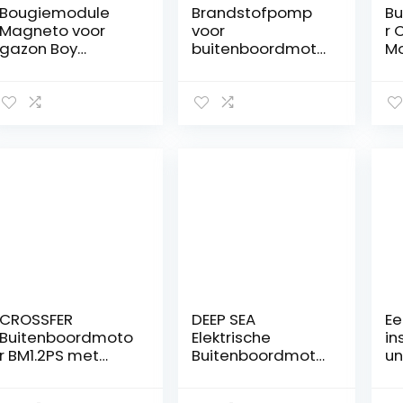
Bougiemodule
Brandstofpomp
Bu
Magneto voor
voor
r 
gazon Boy
buitenboordmoto
Mo
Johnson Evinrude
r met
Mo
OMC 2 cilinder
reserveafdichting
Ca
boot
, voor
Mo
buitenboordmoto
Johnson/Evinrude,
Ca
ren vervangen
vervangt
Ca
584477 0584477
397839,391638,3
13
582995 0582995
95091,397274
Ve
P/N # 582995
Su
580184 582463
DF
582396
CROSSFER
DEEP SEA
Ee
Buitenboordmoto
Elektrische
in
r BM1.2PS met
Buitenboordmoto
un
luchtkoeling, 1
r-32-86 LBS
bu
cilinder 4-takt
Stuwkracht
r 