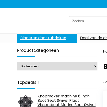
Search
for:
Bladeren door rubrieken
Deal van de d
Productcategorieën
H
Topdeals!!
Sh
Knopmaker machine 6 Inch
Boot Seat Swivel Plaat
Vissersboot Marine Seat Swivel