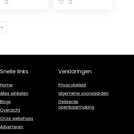
nststof
elektromotor
nkdop, perfect
bootmotor, 3000
ssend voor
rpm,
amaha
vissersbootmotor
otmotor 12L /
→
L olietank
Snelle links
Verklaringen
Home
Privacybeleid
Alles winkelen
algemene voorwaarden
Blogs
Gelieerde
openbaarmaking
Overzicht
Onze webshops
Adverteren