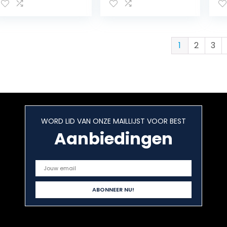
buitenboord,
Elektrische
ku
bootmotor, 1,2 pk,
Trollingmotor Met
ta
licht en compact,
Led-Batterij-
pa
bijv. voor
Indicator-
Y
rubberboot
Vissersboot
bo
1
2
3
Buitenboordmoto
14
r-Zoutwater
Trollingmotor –
28-36” As (32LBS
Thrust)
WORD LID VAN ONZE MAILLIJST VOOR BEST
Aanbiedingen