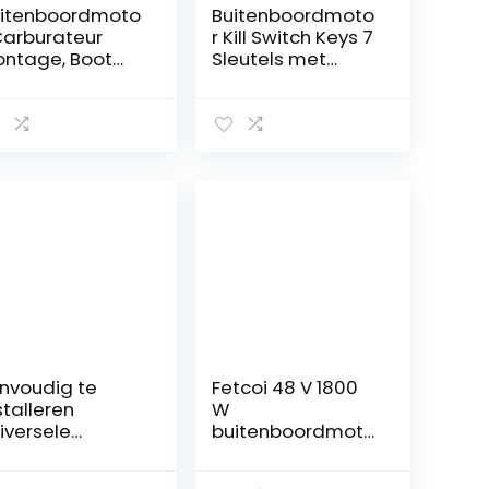
itenboordmoto
Buitenboordmoto
Carburateur
r Kill Switch Keys 7
ntage, Boot
Sleutels met
tor, Marine
Lanyard Boot Kill
rburateur
Switch Key Set
ntage,
Universeel voor
rburateur
Johnson Evinrude
rburateur Assy
Yamah -a Hond-
200-91J70
een Tohatsu
rvanging voor
Nissa -n Safety
zuki 4-takt DF6
Kill Stop Switch
4 DF5 Motor
Lanyard
nvoudig te
Fetcoi 48 V 1800
stalleren
W
iversele
buitenboordmoto
itenboordmoto
r, borstelloze
tankdop,
buitenboord,