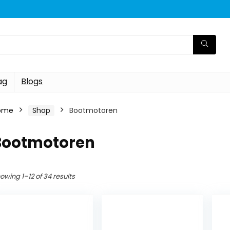
ag
Blogs
ome
Shop
Bootmotoren
Bootmotoren
owing 1–12 of 34 results