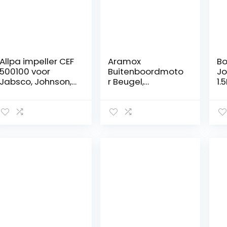
Allpa impeller CEF
Aramox
Bo
500100 voor
Buitenboordmoto
Jo
Jabsco, Johnson,
r Beugel,
1.
Volvo en Yanmar
Aluminium
Bu
Buitenboordmoto
r 
r Hulpmotor
05
Beugel Mount
05
Verstelbaar voor
0
2-takt 7.5-20HP
58
58
58
La
58