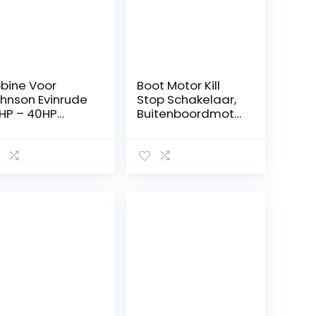
bine Voor
Boot Motor Kill
hnson Evinrude
Stop Schakelaar,
5HP – 40HP
Buitenboordmoto
itenboordmoto
r Ontsteking
Motor 0582995
Emergency Kill
84477 0580416
Stop Schakelaar
82370 0582931
Sleutel Lanyard
580971 OMC
Rope Clip (voor
4477 58019 7
Alle Series)
0416 582370
2921 582995
wn-Boy 580184
2463 58019