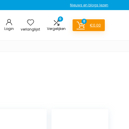
Nieuws en blogs lezen
0
0
€
0.00
Login
Vergelijken
verlanglijst