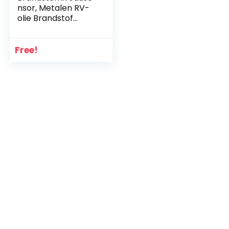
nsor, Metalen RV-
olie Brandstof
Vloeibaar
Afvalniveausensor
voor Auto of Boot
Free!