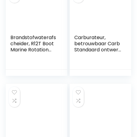
Brandstofwaterafs
Carburateur,
cheider, R12T Boot
betrouwbaar Carb
Marine Rotation
Standaard ontwerp
Brandstoffilter
Goede match
Waterafscheider
Duurzaam voor
Past op speedboot
WTA-33-1 -250