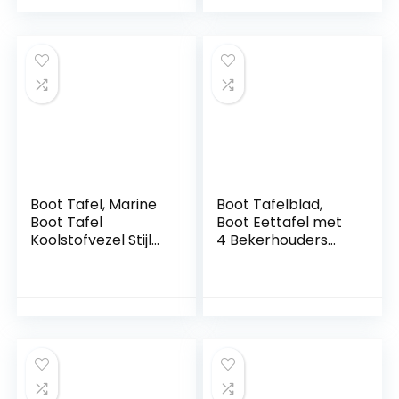
Waterafscheider
Installatie voor
Fit voor Speedboot
Marine voor Boot
Olietanker
Boot Tafel, Marine
Boot Tafelblad,
Boot Tafel
Boot Eettafel met
Koolstofvezel Stijl
4 Bekerhouders
600x380x30mm
Verwijderbaar
Ponton Boot Tafel
Bureau 680x410mm
met 4
Rechthoek Wit
Bekerhouders voor
voor Camper
Jacht Caravan
Caravan RV Jacht
Camper RV