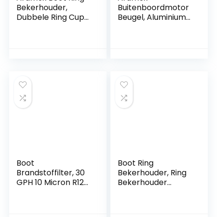
Bekerhouder,
Buitenboordmotor
Dubbele Ring Cup
Beugel, Aluminium
Bekerhouder Rvs
Buitenboordmotor
Drank Fles
Hulpmotor Beugel
Opbergrek voor
Mount Verstelbaar
Marine Jachten
voor 2-takt 7.5-
Boten RV
20HP
Boot
Boot Ring
Brandstoffilter, 30
Bekerhouder, Ring
GPH 10 Micron R12T
Bekerhouder
Boot Marine
Vervangbaar
Rotatie Plastic
Breed Gebruik
Brandstoffilter
Eenvoudige