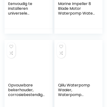
Eenvoudig te
Marine Impeller 8
installeren
Blade Motor
universele
Waterpomp Water
buitenboordmotor
Impeller
tankdop, kunststof
Buitenboordmotor
tankdop, perfect
Water Impeller
passend voor
920‑0001
Yamaha
Buitenboordmotor
bootmotor 12L / 14L
Accessoires
olietank
Vervanging voor
JABSCO
Opvouwbare
Qiilu Waterpomp
bekerhouder,
Waaier,
corrosiebestendig
Waterpomp
duurzaam antislip
Waaier
universeel stevig
6H4‑44352‑02‑00