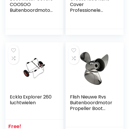
COOSOO
Cover
Buitenboordmotor
Professionele
Cover met 420D
Universele Kayak
Heavy Duty Oxford
Opberghoes Boot
Stof Extra PVC
Waterdicht UV-
Coating
bestendig
Waterdichte
Stofbescherming
Buitenboordmotor
voor 4,1-4,5 m
voor kwik Covers
Boot cover (zilver,
past 40-50HP)
Eckla Explorer 260
Flish Nieuwe Rvs
luchtwielen
Buitenboordmotor
Propeller Boot
Props voor Yamaha
Buitenboordmotor
25-60HP 13 Tand
Free!