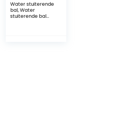
Water stuiterende
bal, Water
stuiterende bal
Buitenzwembad
Strand Stuiterende
balsport Spel
Speelgoed voor
familievrienden