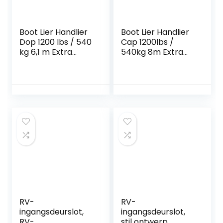
Boot Lier Handlier
Boot Lier Handlier
Dop 1200 lbs / 540
Cap 1200lbs /
kg 6,1 m Extra
540kg 8m Extra
lange synthetische
lange synthetische
riemwebbingauto
riemwebbingauto
-boottrailer Ideaal
-boottrailer Ideaal
voor het slepen of
voor het slepen of
laden van boten
laden van boten
RV-
RV-
ingangsdeurslot,
ingangsdeurslot,
RV-
stil ontwerp