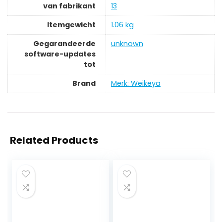
van fabrikant
13
Itemgewicht
‎1.06 kg
Gegarandeerde
‎unknown
software-updates
tot
Brand
Merk: Weikeya
Related Products