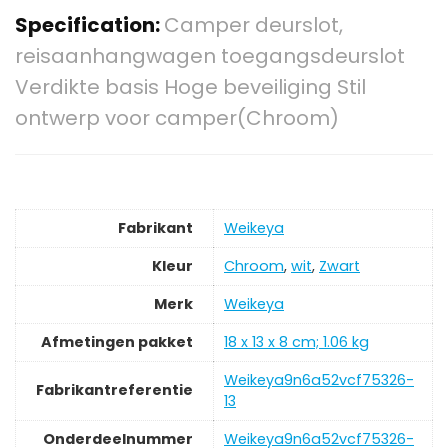
Specification:
Camper deurslot,
reisaanhangwagen toegangsdeurslot
Verdikte basis Hoge beveiliging Stil
ontwerp voor camper(Chroom)
Fabrikant
‎Weikeya
Kleur
‎Chroom
,
wit
,
‎Zwart
Merk
‎Weikeya
Afmetingen pakket
‎18 x 13 x 8 cm; 1.06 kg
‎Weikeya9n6a52vcf75326-
Fabrikantreferentie
13
Onderdeelnummer
‎Weikeya9n6a52vcf75326-