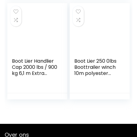
Boot Lier Handlier
Boot Lier 250 0lbs
Cap 2000 lbs / 900
Boottrailer winch
kg 6,1 m Extra
10m polyester
lange synthetische
band 2 versnelling
riemwebbingauto
hand lier hand
-boottrailer Ideaal
kank uitrusting lier
voor het slepen of
for ATV Boottrailer
laden van boten
Ideaal voor het
slepen of laden
van boten
Over ons