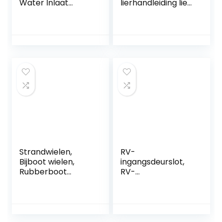
Water Inlaat
lierhandleiding lier
Water Filler Cap
gespoten
Zwart Lekvrij
gespoten rood
Afsluitbare Water
gekleurde
Vullen Poort voor
gegalvaniseerde
Camper voor RV
nylon touw lier
Caravan
Ideaal voor het
slepen of laden
van boten
Strandwielen,
RV-
Bijboot wielen,
ingangsdeurslot,
Rubberboot
RV-
wielen, SUPROD
deurvergrendeling
HD200, Roestvrij
Hoge beveiliging
staal, grijs/blauw
aluminiumlegering
Slijtvast voor
camper(wit)