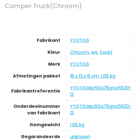
Camper Truck(Chroom)
Fabrikant
‎YYQTGG
Kleur
‎Chroom
,
wit
,
‎Zwart
Merk
‎YYQTGG
Afmetingen pakket
‎18 x 13 x 8 cm; 1.06 kg
‎YYQTGGkp50q76gtw5629-
Fabrikantreferentie
13
Onderdeelnummer
‎YYQTGGkp50q76gtw5629-
van fabrikant
13
Itemgewicht
‎1.06 kg
Gegarandeerde
‎unknown