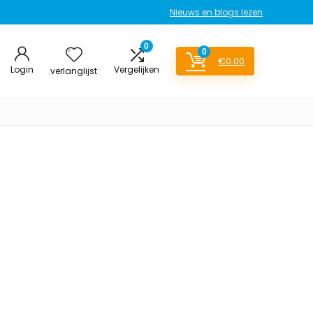
Nieuws en blogs lezen
0
0
€
0.00
Login
Vergelijken
verlanglijst