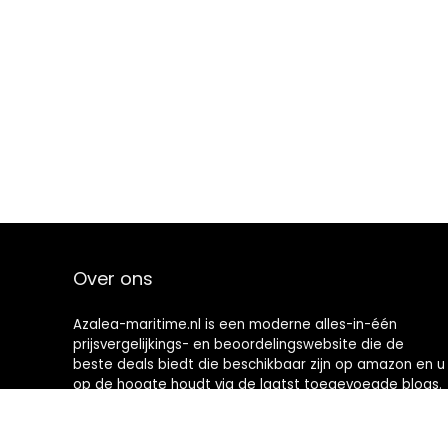
Over ons
Azalea-maritime.nl is een moderne alles-in-één
prijsvergelijkings- en beoordelingswebsite die de
beste deals biedt die beschikbaar zijn op amazon en u
op de hoogte houdt via de laatst toegevoegde blogs.
Alle afbeeldingen zijn auteursrechtelijk beschermd
door hun respectievelijke eigenaren. Alle geciteerde
inhoud is afgeleid van hun respectievelijke bronnen.