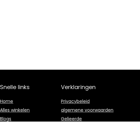
Snelle links
Verklaringen
Home
Privacybeleid
Alles winkelen
algemene voorwaarden
Blogs
Gelieerde
openbaarmaking
Overzicht
Onze webshops