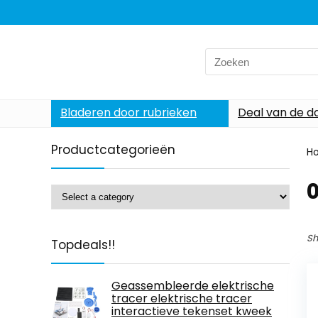
Search
for:
Bladeren door rubrieken
Deal van de d
Productcategorieën
H
‎
Sh
Topdeals!!
Geassembleerde elektrische
tracer elektrische tracer
interactieve tekenset kweek