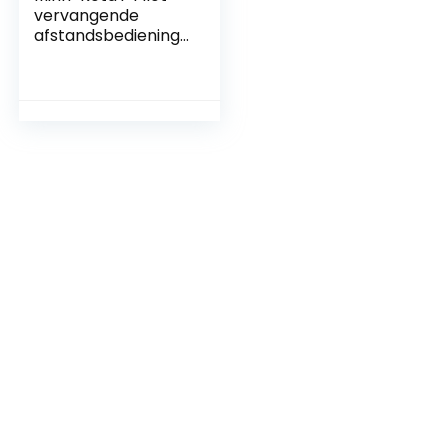
vervangende
afstandsbediening
door Minn Kota