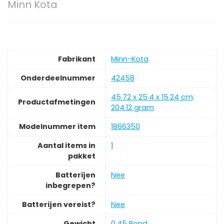
Minn Kota
Fabrikant
‎Minn-Kota
Onderdeelnummer
‎42458
‎45.72 x 25.4 x 15.24 cm;
Productafmetingen
204.12 gram
Modelnummer item
‎1866350
Aantal items in
‎1
pakket
Batterijen
‎Nee
inbegrepen?
Batterijen vereist?
‎Nee
Gewicht
‎0.45 Pond