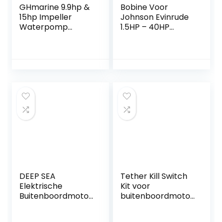
GHmarine 9.9hp &
Bobine Voor
15hp Impeller
Johnson Evinrude
Waterpomp
1.5HP – 40HP
Reparatie Kit voor
Buitenboordmotor
Johnson/Evinrude
Motor 0582995
394711 0394711
0584477 0580416
0582370 0582931
0580971 OMC
584477 58019 7
580416 582370
582921 582995
Lawn-Boy 580184
582463 58019
DEEP SEA
Tether Kill Switch
Elektrische
Kit voor
Buitenboordmotor
buitenboordmotor
-32-86 LBS
, 12 V DC,
Stuwkracht
buitenboord, ATVS,