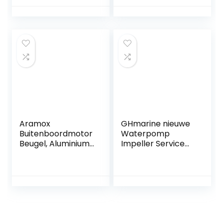
Elektrische
grasmaaier,
Trollingmotor Met
noodmotor, kill
Led-Batterij-
stop-schakelaar,
Indicator-
W/Tether Lanyard
Vissersboot
Cord
Buitenboordmotor
-Zoutwater
Trollingmotor –
28-36” As (32LBS
Thrust)
Aramox
GHmarine nieuwe
Buitenboordmotor
Waterpomp
Beugel, Aluminium
Impeller Service
Buitenboordmotor
Kit voor Suzuki
Hulpmotor Beugel
DF9.9/DF15/DT9.9/
Mount Verstelbaar
DT15 17400-93951
voor 2-takt 7.5-
20HP