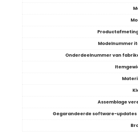
M
Mo
Productafmetin
Modelnummer i
Onderdeelnummer van fabrik
Itemgewi
Materi
Kl
Assemblage vere
Gegarandeerde software-updates 
Br