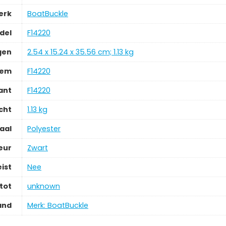
erk
‎BoatBuckle
del
‎F14220
gen
‎2.54 x 15.24 x 35.56 cm; 1.13 kg
tem
‎F14220
ant
‎F14220
cht
‎1.13 kg
aal
‎Polyester
eur
‎Zwart
ist
‎Nee
tot
‎unknown
and
Merk: BoatBuckle