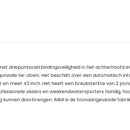
t driepuntsvastbindingsveiligheid in het achterhoofd en
gunwale tie-down. Het beschikt over een automatisch int
en meet 43 inch. Het heeft een breuksterkte van 2 pond
fessionele vissers en weekendwatersporters handig, h
ling kunnen doorbrengen. IMMI is de toonaangevende fabr