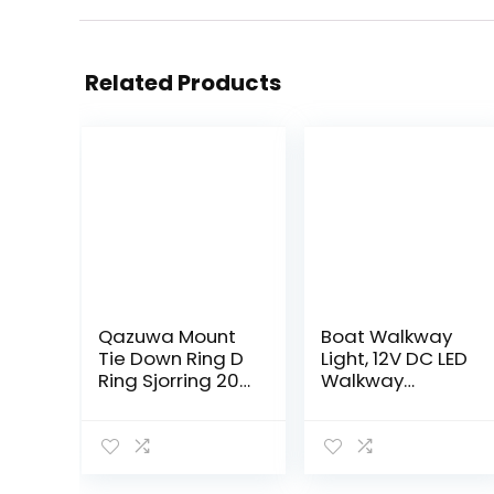
Related Products
Qazuwa Mount
Boat Walkway
Tie Down Ring D
Light, 12V DC LED
Ring Sjorring 20
Walkway
Stuks Tie Down
Courtesy Light
Ringen Heavy
Ovale vorm 3
Duty Tie Down
lampkralen IP67
Anker D Ring
Waterdicht voor
Voor Vastzetten
Marine Boat