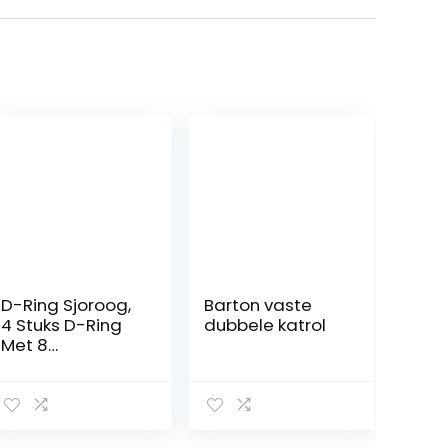
D-Ring Sjoroog,
Barton vaste
4 Stuks D-Ring
dubbele katrol
Met 8
Schroeven,
Oogplaat
Spanbanden
Spanringen,
Montagering