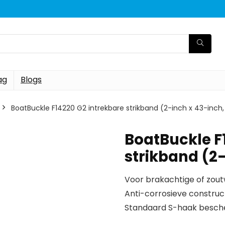
ag
Blogs
BoatBuckle F14220 G2 intrekbare strikband (2-inch x 43-inch,
BoatBuckle F
strikband (2-
Voor brakachtige of zo
Anti-corrosieve construc
Standaard S-haak besche