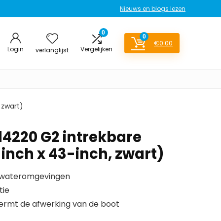
Nieuws en blogs lezen
0
0
€
0.00
Login
Vergelijken
verlanglijst
 zwart)
14220 G2 intrekbare
inch x 43-inch, zwart)
utwateromgevingen
tie
rmt de afwerking van de boot