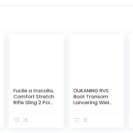
Fucile a tracolla,
OUKANING RVS
Comfort Stretch
Boot Transom
Rifle Sling 2 Point
Lancering Wiel
Tactical Rifle
Dolly Voor
Strap Shotgun
Opblaasbare
Sling Tracolla
boot Dinghy
Corda con
gancio in