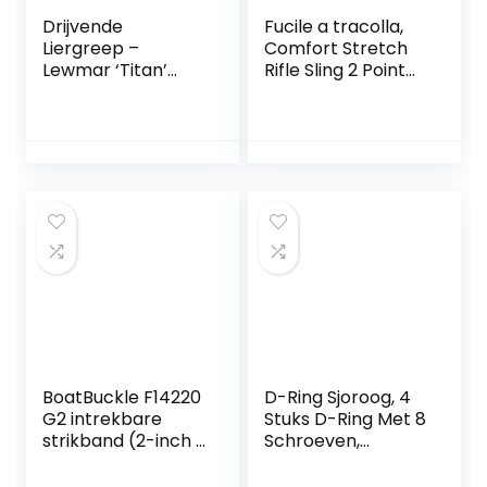
Drijvende
Fucile a tracolla,
Liergreep –
Comfort Stretch
Lewmar ‘Titan’
Rifle Sling 2 Point
Vergrendeling
Tactical Rifle Strap
Shotgun Sling
Tracolla Corda
con gancio in
metallo per
Outdoor Tactical
Caccia
Shooting(nero)
BoatBuckle F14220
D-Ring Sjoroog, 4
G2 intrekbare
Stuks D-Ring Met 8
strikband (2-inch x
Schroeven,
43-inch, zwart)
Oogplaat
Spanbanden