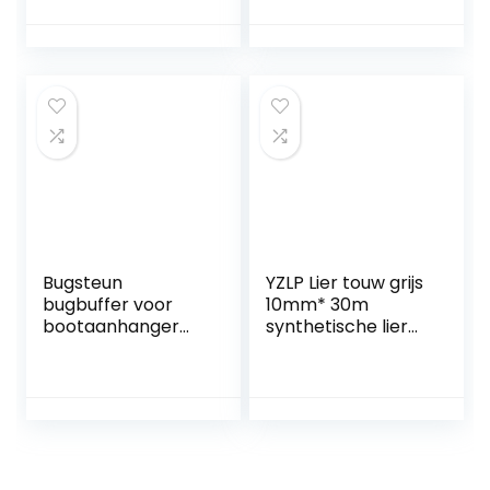
Spanringen,
Montagering
Lastanker haak,
Sjorring, Sjorgoot,
Sjorogen Voor Het
Vastzetten Van
Lading In Trailers,
Vrachtwagens,
Boten
Bugsteun
YZLP Lier touw grijs
bugbuffer voor
10mm* 30m
bootaanhanger
synthetische lier
polyethyleen (PE)
touw met haak,
lengte = 150 mm
boot lier kabel,
off-road touw,
plasma touw