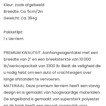
Kleur: zoals afgebeeld
Breedte: Ca. 5cm/2in
Gewicht: Ca. 394g
Pakketlijst:
1 x Lierriem
PREMIUM KWALITEIT: Aanhangwagentakel met een
breedte van 2″ en een breeksterkte van 10.000
lb/werkcapaciteit van 3300 lb. Biedt de veiligheid die
u nodig hebt om een ​​auto of vrachtwagen over
lange afstanden te vervoeren.
MATERIAAL: Deze premium lierriem heeft een stevig
design en is gemaakt van hoogwaardige materialen.
De singelband is gemaakt van supersterk polyester
en de haak heeft een gecoat oppervlak voor