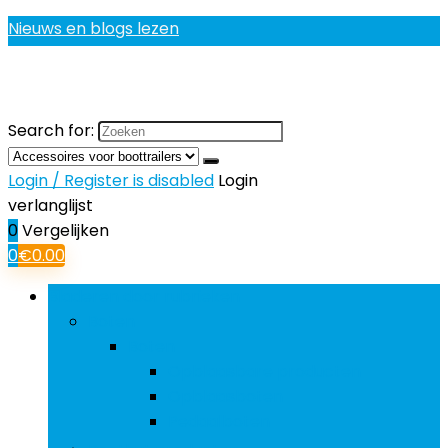
Nieuws en blogs lezen
Search for:
Login / Register is disabled
Login
verlanglijst
0
Vergelijken
0
€
0.00
Bladeren door rubrieken
Boten
Boten
Opblaasbare producten
Opblaasboten
Pedaalboten