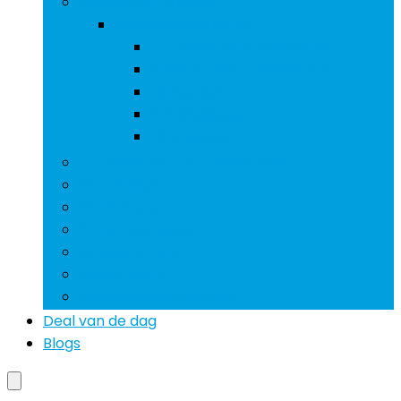
Boothut producten
Boothut producten
Accessoires voor stoelen
Klokken and barometers
Opbergen
Stoelkussens
Zitplaatsen
Accessoires voor boottrailers
Bootdakjes
Boothoezen
Bootkompassen
Bootmotoren
Boottrailers
Motoronderdelen boot
Deal van de dag
Blogs