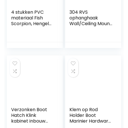
4 stukken PVC
304 RVS
materiaal Fish
ophanghaak
Scorpion, Hengel
Wall/Ceiling Mount
beugel, rubberen
Beugel for Gym
kapje, Fish Raft
Suspension
Jacket, het vistuig
Training Riemen
accessoires Boot
Yoga Swing,
Marinier Hardware
Trapeze,
Accessoires
voorzitter, Boxing
Bag Equipment
Boot Marinier
Hardware
Accessoires
Verzonken Boot
Klem op Rod
Hatch Klink
Holder Boot
kabinet inbouw
Marinier Hardware
Lifting Ring Pull
Accessoires