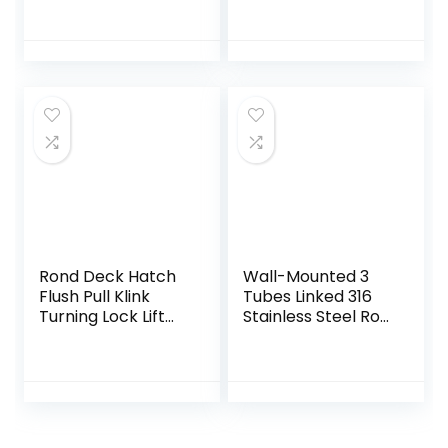
Handle Boot
Marinier Hardware
Accessoires
Rond Deck Hatch
Wall-Mounted 3
Flush Pull Klink
Tubes Linked 316
Turning Lock Lift
Stainless Steel Rod
Handle Boot
Holder 3 Rod Rack,
Marinier Hardware
Fit for Marine
Accessoires
Yacht
Boot/Truck/RV
Boot Marinier
Hardware