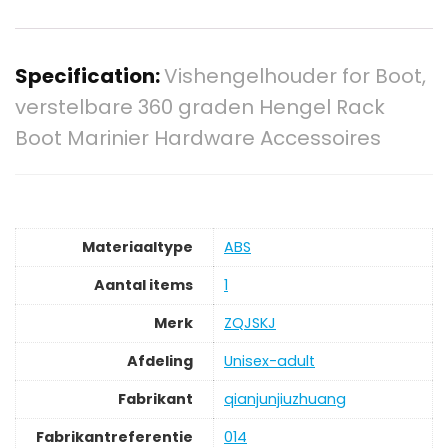
Specification:
Vishengelhouder for Boot,
verstelbare 360 ​​graden Hengel Rack
Boot Marinier Hardware Accessoires
Materiaaltype
‎ABS
Aantal items
‎1
Merk
‎ZQJSKJ
Afdeling
‎Unisex-adult
Fabrikant
‎qianjunjiuzhuang
Fabrikantreferentie
‎014