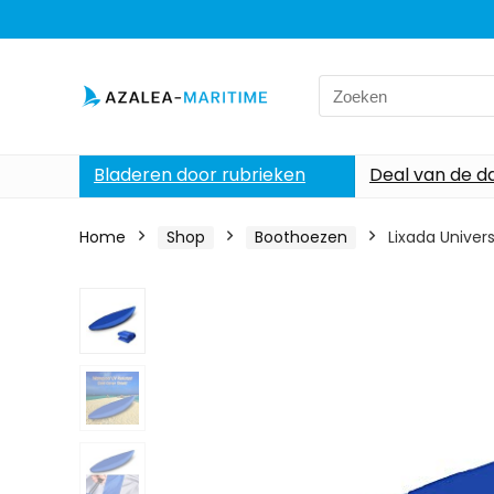
Search
for:
Bladeren door rubrieken
Deal van de d
Home
Shop
Boothoezen
Lixada Univer