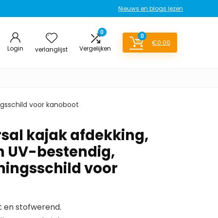
Nieuws en blogs lezen
0
0
€
0.00
Login
Vergelijken
verlanglijst
ngsschild voor kanoboot
sal kajak afdekking,
n UV-bestendig,
ingsschild voor
t en stofwerend.