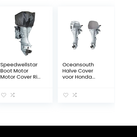
Speedwellstar
Oceansouth
Boot Motor
Halve Cover
Motor Cover Rib
voor Honda
Dinghy
Buitenboordmot
Universele
or/Opslag BF2.3
Buitenboordmot
aan BF250 (2CYL
or Top Zwart
222cc BF8, BF9,
Waterdicht 50 x
BF10 (2000>))
33 x 29 cm 300
Denier Kwaliteit
Materiaal Out
Board