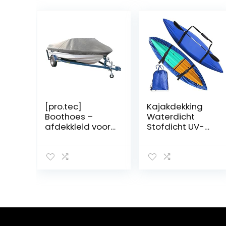
[pro.tec]
Kajakdekking
Boothoes –
Waterdicht
afdekkleid voor
Stofdicht UV-
open boten –
bestendig 420D
zilvergrijs – M
Oxford Stof
Kajak Kano
Cover voor
Binnen/Buiten
Opslag, 8 Maten
Beschikbaar,Bla
uw,Fit 4.1m to
4.5m kayak