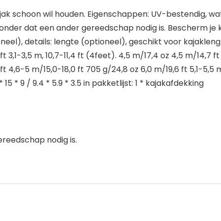
ajak schoon wil houden. Eigenschappen: UV-bestendig, wate
onder dat een ander gereedschap nodig is. Bescherm je kaj
eel), details: lengte (optioneel), geschikt voor kajaklengte
1 ft 3,1-3,5 m, 10,7-11,4 ft (4feet). 4,5 m/17,4 oz 4,5 m/14,7 ft
 ft 4,6-5 m/15,0-18,0 ft 705 g/24,8 oz 6,0 m/19,6 ft 5,1-5,5 m
15 * 9 / 9.4 * 5.9 * 3.5 in pakketlijst: 1 * kajakafdekking
ereedschap nodig is.