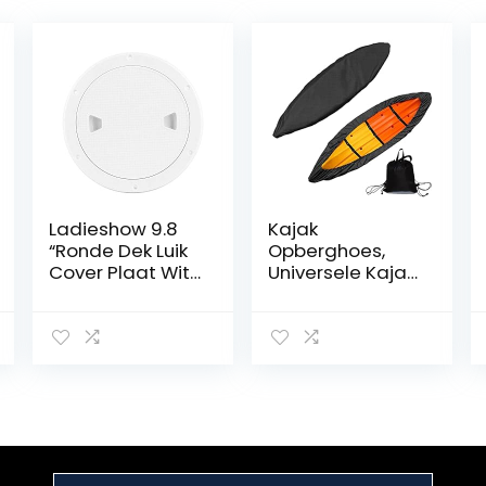
Ladieshow 9.8
Kajak
“Ronde Dek Luik
Opberghoes,
Cover Plaat Wit
Universele Kajak
Anti-UV
Boothoezen
Corrosiebesten
Waterdicht
dig Boot
420D Oxford
Inspectie Luik
Verstelbare
Cover
kajakhoezen
Vervanging
met
bevestigingsrie
m
Kajakaccessoire