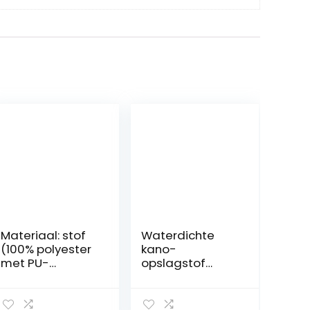
Materiaal: stof
Waterdichte
(100% polyester
kano-
met PU-
opslagstof
coating) en
Sunblock-hoes
aluminium
voor
Biminitop 4-
vissersboot/kaj