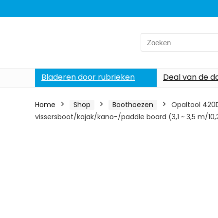
Search
for:
Bladeren door rubrieken
Deal van de d
Home
Shop
Boothoezen
Opaltool 420
vissersboot/kajak/kano-/paddle board (3,1 ~ 3,5 m/10,2