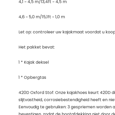
4,1 ~ 4,5 m/13,4ft ~ 4,5 m
4,6 ~ 5,0 m/15,1ft ~ 1,0 m
Let op: controleer uw kajakmaat voordat u koop
Het pakket bevat:
1 * Kajak deksel
1 * Opbergtas
420D Oxford Stof: Onze kajakhoes keurt 420D d
slijtvastheid, corrosiebestendigheid heeft en ni
Eenvoudig te gebruiken: 3 gespriemen worden 
bevestigen, zodat de bootafdekking niet door de