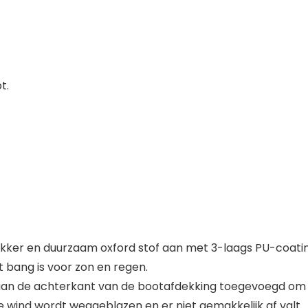
t.
ikker en duurzaam oxford stof aan met 3-laags PU-coatin
et bang is voor zon en regen.
aan de achterkant van de bootafdekking toegevoegd om d
 wind wordt weggeblazen en er niet gemakkelijk af valt.