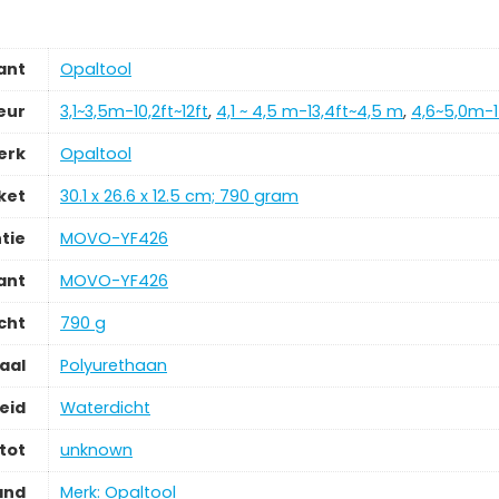
ant
‎Opaltool
eur
‎3,1~3,5m-10,2ft~12ft
,
4,1 ~ 4,5 m-13,4ft~4,5 m
,
4,6~5,0m-15
erk
‎Opaltool
ket
‎30.1 x 26.6 x 12.5 cm; 790 gram
tie
‎MOVO-YF426
ant
‎MOVO-YF426
cht
‎790 g
aal
‎Polyurethaan
eid
‎Waterdicht
tot
‎unknown
and
Merk: Opaltool