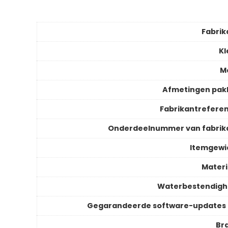
Fabrik
Kl
M
Afmetingen pak
Fabrikantreferen
Onderdeelnummer van fabrik
Itemgewi
Materi
Waterbestendigh
Gegarandeerde software-updates 
Br