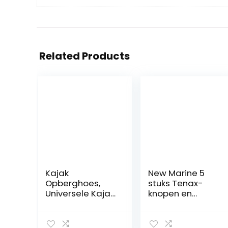
Related Products
Kajak
New Marine 5
Opberghoes,
stuks Tenax-
Universele Kajak
knopen en
Boothoezen
verschillende
Waterdicht
onderstukken
420D Oxford