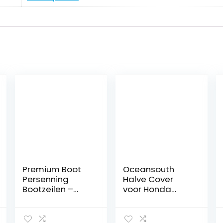
Premium Boot
Oceansouth
Persenning
Halve Cover
Bootzeilen –
voor Honda
Anka, roeiboot,
Buitenboordmot
rubberboot,
or/Opslag BF2.3
visboot & co
aan BF250 (2CYL