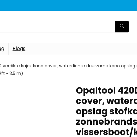
ag
Blogs
D verdikte kajak kano cover, waterdichte duurzame kano opsla
ft ~ 3,5 m)
Opaltool 420
cover, water
opslag stof
zonnebrands
vissersboot/