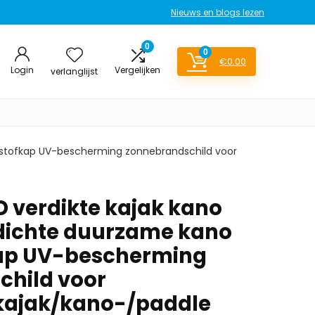
Nieuws en blogs lezen
0
0
€
0.00
Login
Vergelijken
verlanglijst
g stofkap UV-bescherming zonnebrandschild voor
D verdikte kajak kano
dichte duurzame kano
kap UV-bescherming
child voor
kajak/kano-/paddle