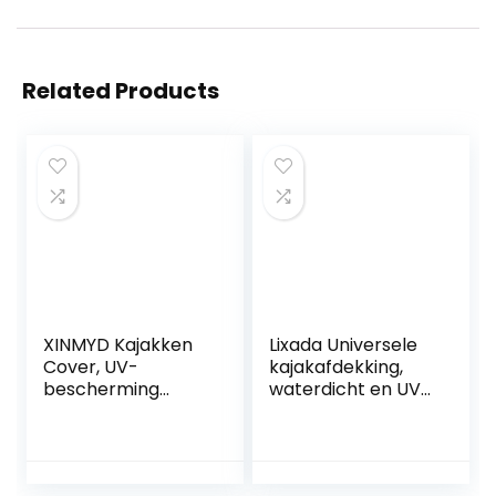
Related Products
XINMYD Kajakken
Lixada Universele
Cover, UV-
kajakafdekking,
bescherming
waterdicht en UV-
Kajakken kano
bestendig,
Cover Waterdicht
stofbescherming
Bestand Stof Kajak
voor kanoboot
Boot Opslag Cover