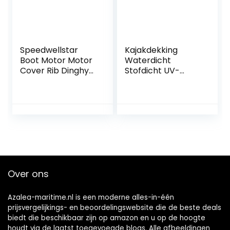
Speedwellstar
Kajakdekking
Boot Motor Motor
Waterdicht
Cover Rib Dinghy
Stofdicht UV-
Universele
bestendig 420D
Buitenboordmotor
Oxford Stof Kajak
Top Zwart
Kano Cover voor
Waterdicht 50 x 33
Binnen/Buiten
x 29 cm 300 Denier
Opslag, 8 Maten
Kwaliteit Materiaal
Beschikbaar,Blauw,
Out Board
Fit 4.1m to 4.5m
kayak
Over ons
Azalea-maritime.nl is een moderne alles-in-één
prijsvergelijkings- en beoordelingswebsite die de beste deals
biedt die beschikbaar zijn op amazon en u op de hoogte
houdt via de laatst toegevoegde blogs. Alle afbeeldingen