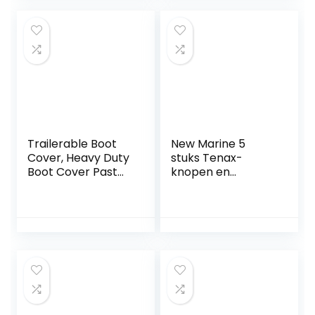
(4m 3.1-3.5m)
Trailerable Boot
New Marine 5
Cover, Heavy Duty
stuks Tenax-
Boot Cover Past
knopen en
V-Hull Center
verschillende
Console Boot
onderstukken
Cover 420D
Waterdicht Oxford
Doek Boot Cover