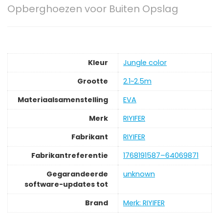
Opberghoezen voor Buiten Opslag
Kleur
‎Jungle color
Grootte
‎2.1~2.5m
Materiaalsamenstelling
‎EVA
Merk
‎RIYIFER
Fabrikant
‎RIYIFER
Fabrikantreferentie
‎1768191587–64069871
Gegarandeerde
‎unknown
software-updates tot
Brand
Merk: RIYIFER