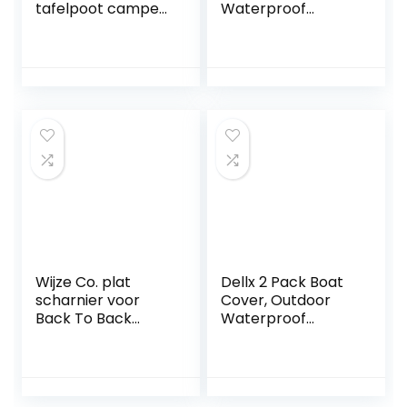
tafelpoot camper,
Waterproof
tafelvoet in
Pontoon Captain
hoogte
Boat Bench Chair
verstelbaar
Cover, Chair
camper, 56,5-72
Protective Covers
cm, afneembare
tafelpoten
tafelpoot boot van
aluminiumlegering,
voor campers,
jachten, caravans
Wijze Co. plat
Dellx 2 Pack Boat
scharnier voor
Cover, Outdoor
Back To Back
Waterproof
Lounge stoel door
Pontoon Captain
Wijze
Boat Bench Chair
Cover, Chair
Protective Covers