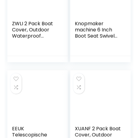
ZWLI 2 Pack Boat
Knopmaker
Cover, Outdoor
machine 6 Inch
Waterproof
Boot Seat Swivel
Pontoon Captain
Plaat Vissersboot
Boat Bench Chair
Marine Seat Swivel
Cover, Chair
Rotatie 360 ​​
Protective Covers
Graden Rotatie
Universele Set 15.4
X 15.4 X 2 Cm DIY
Uw
gepersonaliseerde
badge
EEUK
XUANF 2 Pack Boat
Telescopische
Cover, Outdoor