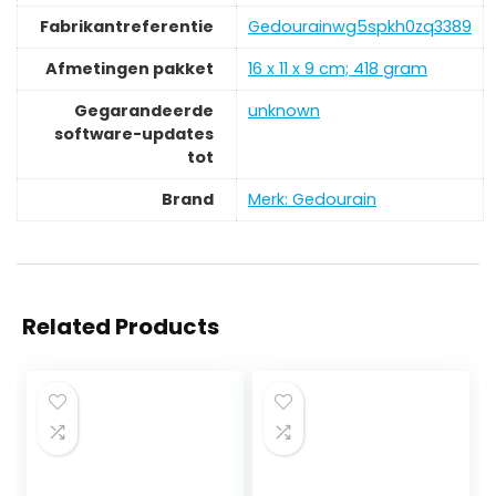
Fabrikantreferentie
‎Gedourainwg5spkh0zq3389
Afmetingen pakket
‎16 x 11 x 9 cm; 418 gram
Gegarandeerde
‎unknown
software-updates
tot
Brand
Merk: Gedourain
Related Products