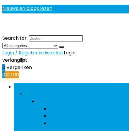
Nieuws en blogs lezen
Search for:
Login / Register is disabled
Login
verlanglijst
0
Vergelijken
0
€
0.00
Bladeren door rubrieken
Boten
Boten
Opblaasbare producten
Opblaasboten
Pedaalboten