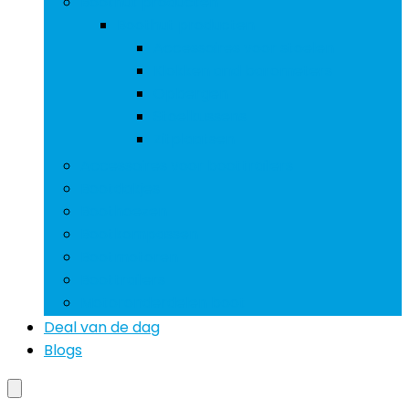
Boothut producten
Boothut producten
Accessoires voor stoelen
Klokken and barometers
Opbergen
Stoelkussens
Zitplaatsen
Accessoires voor boottrailers
Bootdakjes
Boothoezen
Bootkompassen
Bootmotoren
Boottrailers
Motoronderdelen boot
Deal van de dag
Blogs