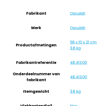
Fabrikant
‎Osculati
Merk
‎Osculati
‎58 x 10 x 21 cm;
Productafmetingen
3.8 kg
Fabrikantreferentie
‎48.413.00
Onderdeelnummer van
‎48.413.00
fabrikant
Itemgewicht
‎3.8 kg
Vlekbestendig?
‎Nee