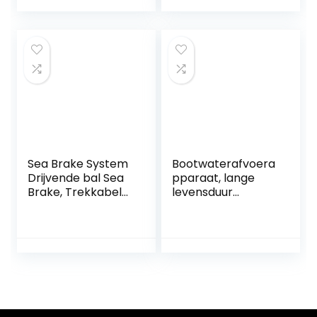
480 Mm Hoogte
Protective Covers
225 Mm Basis voor
Campers Jachten
Boten
Sea Brake System
Bootwaterafvoera
Drijvende bal Sea
pparaat, lange
Brake, Trekkabel
levensduur
Boei Stevige
Eenvoudige
Duurzame Sok Sea
reiniging
Brake, 3 kleuren
Bootafvoerputje
voor kano Outdoor
Roestvrijstalen
gebruik Boot
bootafvoerputje
Kajak(blue)
voor alle soorten
jachten voor
glasvezeljacht