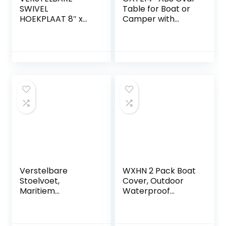
SWIVEL
Table for Boat or
HOEKPLAAT 8″ x
Camper with
10″ {Vervaardigd
Aluminium Legs 77
uit hoogwaardig
x 51 cm
gieten.}.
Verstelbare
WXHN 2 Pack Boat
Stoelvoet,
Cover, Outdoor
Maritiem
Waterproof
Verstelbare
Pontoon Captain
Stoelvoet
Boat Bench Chair
Handmatig 330-
Cover, Chair