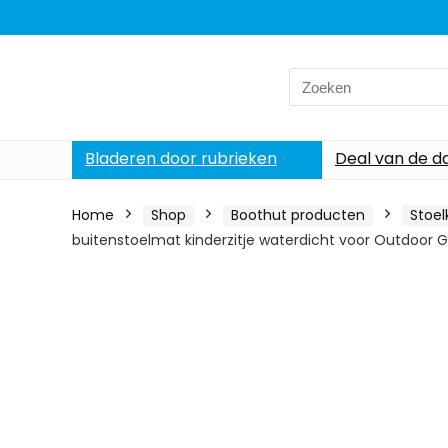
Search
for:
Bladeren door rubrieken
Deal van de d
Home
Shop
Boothut producten
Stoel
buitenstoelmat kinderzitje waterdicht voor Outdoor