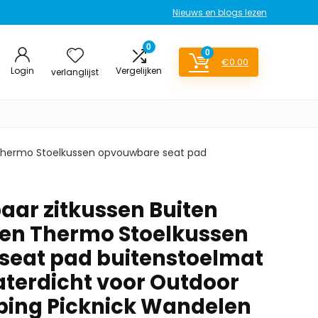
Nieuws en blogs lezen
0
0
€
0.00
Login
Vergelijken
verlanglijst
Thermo Stoelkussen opvouwbare seat pad
ar zitkussen Buiten
en Thermo Stoelkussen
seat pad buitenstoelmat
aterdicht voor Outdoor
ing Picknick Wandelen