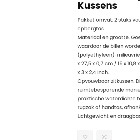
Kussens
Pakket omvat: 2 stuks vou
opbergtas.
Materiaal en grootte. Go
waardoor de billen worde
(polyethyleen), milieuvri
x 27,5 x 0,7 cm / 15 x 10,8
x 3 x 2,4 inch.
Opvouwbaar zitkussen. D
ruimtebesparende manier
praktische waterdichte t
rugzak of handtas, afhank
Lichtgewicht en draagbaa