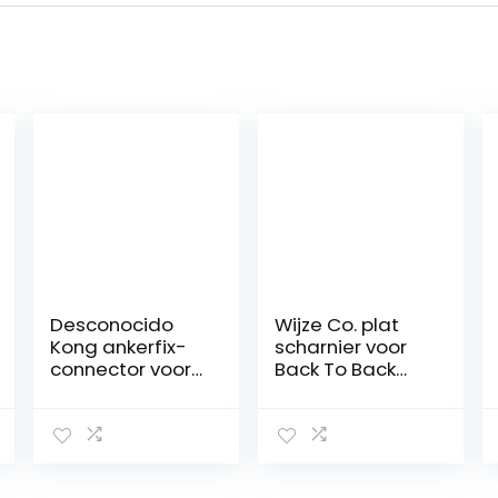
Desconocido
Wijze Co. plat
Kong ankerfix-
scharnier voor
connector voor
Back To Back
ankers, stevig,
Lounge stoel
mm, voor
door Wijze
volwassenen,
uniseks, roestvrij
staal,