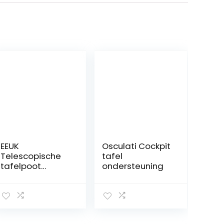
EEUK
Osculati Cockpit
Telescopische
tafel
tafelpoot
ondersteuning
camper,
tafelvoet in
hoogte
verstelbaar
camper, 56,5-72