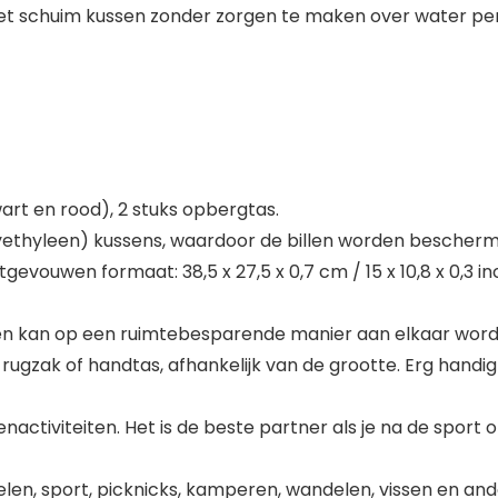
et schuim kussen zonder zorgen te maken over water penet
art en rood), 2 stuks opbergtas.
lyethyleen) kussens, waardoor de billen worden bescherm
itgevouwen formaat: 38,5 x 27,5 x 0,7 cm / 15 x 10,8 x 0,3 i
en kan op een ruimtebesparende manier aan elkaar word
rugzak of handtas, afhankelijk van de grootte. Erg handi
activiteiten. Het is de beste partner als je na de sport o
en, sport, picknicks, kamperen, wandelen, vissen en an