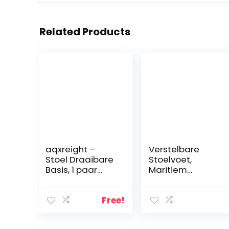
Related Products
aqxreight –
Verstelbare
Stoel Draaibare
Stoelvoet,
Basis, 1 paar
Maritiem
Stoel Draaibare
Verstelbare
Basis
Stoelvoet
Montageplaat
Handmatig
Free!
Hoge Sterkte
330-480 Mm
360 ​​Graden
Hoogte 225 Mm