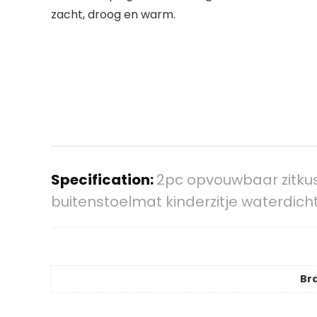
zacht, droog en warm.
Specification:
2pc opvouwbaar zitku
buitenstoelmat kinderzitje waterdi
Br