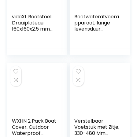
vidaXL Bootstoel
Bootwaterafvoera
Draaiplateau
pparaat, lange
160x160x2,5 mm
levensduur
Stoelplateau
Eenvoudige
Draaien Stoelschijf
reiniging
Bootafvoerputje
Roestvrijstalen
bootafvoerputje
voor alle soorten
jachten voor
glasvezeljacht
WXHN 2 Pack Boat
Verstelbaar
Cover, Outdoor
Voetstuk met Zitje,
Waterproof
330-480 Mm