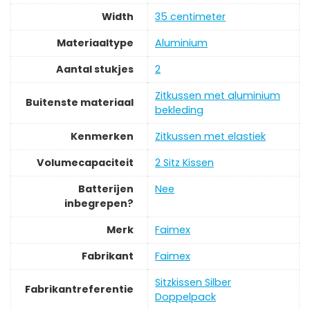
Width
‎35 centimeter
Materiaaltype
‎Aluminium
Aantal stukjes
‎2
‎Zitkussen met aluminium
Buitenste materiaal
bekleding
Kenmerken
‎Zitkussen met elastiek
Volumecapaciteit
‎2 Sitz Kissen
Batterijen
‎Nee
inbegrepen?
Merk
‎Faimex
Fabrikant
‎Faimex
‎Sitzkissen Silber
Fabrikantreferentie
Doppelpack