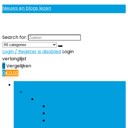
Nieuws en blogs lezen
Search for:
Login / Register is disabled
Login
verlanglijst
0
Vergelijken
0
€
0.00
Bladeren door rubrieken
Boten
Boten
Opblaasbare producten
Opblaasboten
Pedaalboten