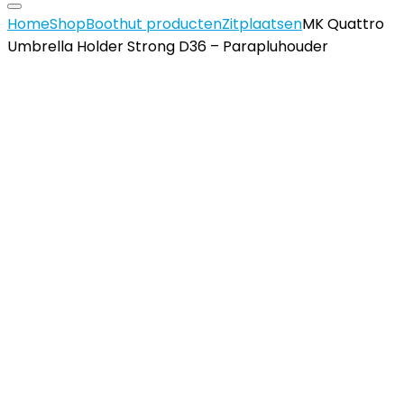
Home
Shop
Boothut producten
Zitplaatsen
MK Quattro
Umbrella Holder Strong D36 – Parapluhouder