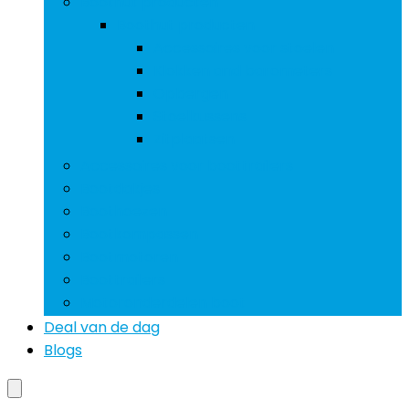
Boothut producten
Boothut producten
Accessoires voor stoelen
Klokken and barometers
Opbergen
Stoelkussens
Zitplaatsen
Accessoires voor boottrailers
Bootdakjes
Boothoezen
Bootkompassen
Bootmotoren
Boottrailers
Motoronderdelen boot
Deal van de dag
Blogs