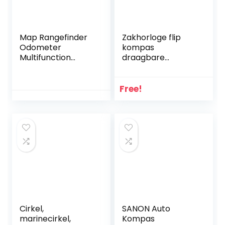
Map Rangefinder
Zakhorloge flip
Odometer
kompas
Multifunction
draagbare
Compass
wandelnavigatie
Curvimeter
kompas
Outdoor Climbing
lichtgevend in de
Free!
Sport Small
donkere navigatie
Lightweight and
auto kompas
Portable (B)
sleutelhanger
(kleur: a)
wangbingyi (Color :
A)
Cirkel,
SANON Auto
marinecirkel,
Kompas