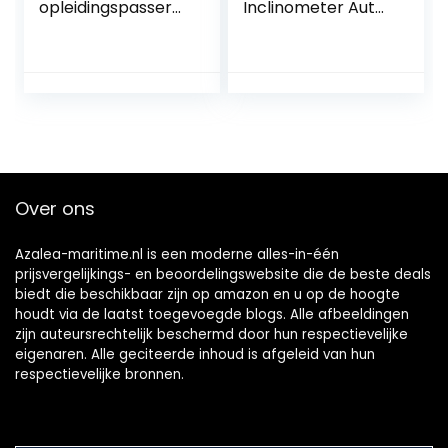
opleidingspasser
Inclinometer Auto
mat getapt
Gids Bal Hoek
Helling Niveau
Meter Finder Tool
Balancer
Meetapparatuur
Voor Auto Voertuig
Zee Marine Boot
Schip Buiten Reis
Over ons
Azalea-maritime.nl is een moderne alles-in-één
prijsvergelijkings- en beoordelingswebsite die de beste deals
biedt die beschikbaar zijn op amazon en u op de hoogte
houdt via de laatst toegevoegde blogs. Alle afbeeldingen
zijn auteursrechtelijk beschermd door hun respectievelijke
eigenaren. Alle geciteerde inhoud is afgeleid van hun
respectievelijke bronnen.