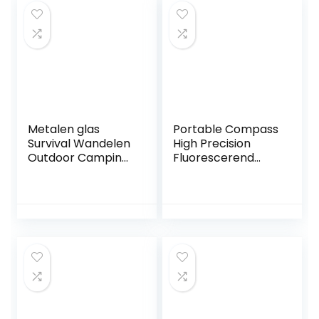
Metalen glas
Portable Compass
Survival Wandelen
High Precision
Outdoor Camping
Fluorescerend
Equipment
Night Vision Design
Geological
Outdoor
Compass
Adventure
Compact
Geological Survey
wangbingyi
Compass
Duurzaam
wangbingyi