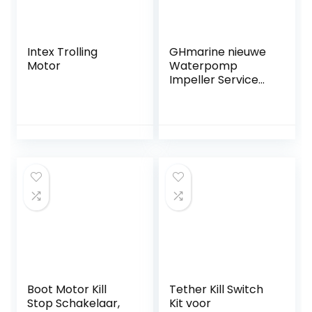
Intex Trolling
GHmarine nieuwe
Motor
Waterpomp
Impeller Service
Kit voor Suzuki
DF9.9/DF15/DT9.9/
DT15 17400-93951
Boot Motor Kill
Tether Kill Switch
Stop Schakelaar,
Kit voor