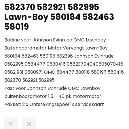
582370 582921 582995
Lawn-Boy 580184 582463
58019
Bobine voor Johnson Evinrude OMC Lawnboy
Buitenboordmotor Motor Vervangt Lawn-Boy
580184 582463 580198 582396 Johnson Evinrude
0582995 0584477 0580416 05823704040505070416
0582 931 0580971 OMC 584477 580118 580197 580416
582370 582921 582995
Past voor Johnson Evinrude OMC Lawnboy
buitenboordmotor 1,5 – 40 pk motormotor
Pakket: 2 x Ontstekingsspoel 1x servicekaart