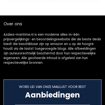
Carburateur Assy
vissersboten
13200-91J70
Vervanging voor
Suzuki 4-takt DF6
DF4 DF5 Motor
Over ons
Azalea-maritime.nl is een moderne alles-in-één
prijsvergelijkings- en beoordelingswebsite die de beste deals
biedt die beschikbaar zijn op amazon en u op de hoogte
houdt via de laatst toegevoegde blogs. Alle afbeeldingen
zijn auteursrechtelijk beschermd door hun respectievelijke
eigenaren. Alle geciteerde inhoud is afgeleid van hun
respectievelijke bronnen.
WORD LID VAN ONZE MAILLIJST VOOR BEST
Aanbiedingen