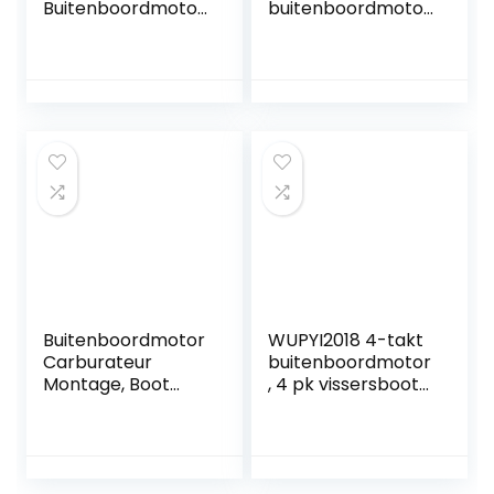
Buitenboordmotor
buitenboordmotor
Ontsteking
, 12 V DC,
Emergency Kill
buitenboord, ATVS,
Stop Schakelaar
grasmaaier,
Sleutel Lanyard
noodmotor, kill
Rope Clip (voor
stop-schakelaar,
Alle Series)
W/Tether Lanyard
Cord
Buitenboordmotor
WUPYI2018 4-takt
Carburateur
buitenboordmotor
Montage, Boot
, 4 pk vissersboot
Motor, Marine
motoren
Carburateur
luchtkoeling, voor
Montage,
opblaasbare
Carburateur
boten