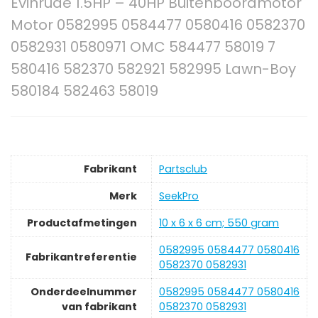
Evinrude 1.5HP – 40HP Buitenboordmotor
Motor 0582995 0584477 0580416 0582370
0582931 0580971 OMC 584477 58019 7
580416 582370 582921 582995 Lawn-Boy
580184 582463 58019
Fabrikant
‎Partsclub
Merk
‎SeekPro
Productafmetingen
‎10 x 6 x 6 cm; 550 gram
‎0582995 0584477 0580416
Fabrikantreferentie
0582370 0582931
Onderdeelnummer
‎0582995 0584477 0580416
van fabrikant
0582370 0582931