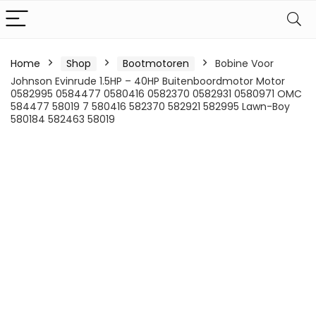
Home
Shop
Bootmotoren
Bobine Voor
Johnson Evinrude 1.5HP – 40HP Buitenboordmotor Motor
0582995 0584477 0580416 0582370 0582931 0580971 OMC
584477 58019 7 580416 582370 582921 582995 Lawn-Boy
580184 582463 58019