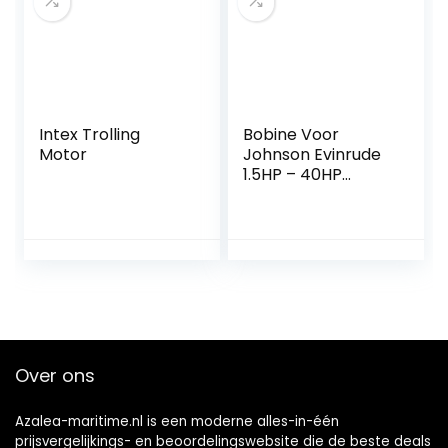
Intex Trolling
Bobine Voor
Motor
Johnson Evinrude
1.5HP – 40HP
Buitenboordmotor
Motor 0582995
0584477 0580416
0582370 0582931
0580971 OMC
584477 58019 7
580416 582370
582921 582995
Lawn-Boy 580184
Over ons
582463 58019
Azalea-maritime.nl is een moderne alles-in-één
prijsvergelijkings- en beoordelingswebsite die de beste deals