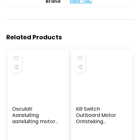
Brand
Merk: Qiilu
Related Products
Osculati
Kill Switch
Aansluiting
Outboard Motor
aansluiting motor
Ontsteking
Yamaha (stekker)
Noodsleutel
Lanyard Touw Clip