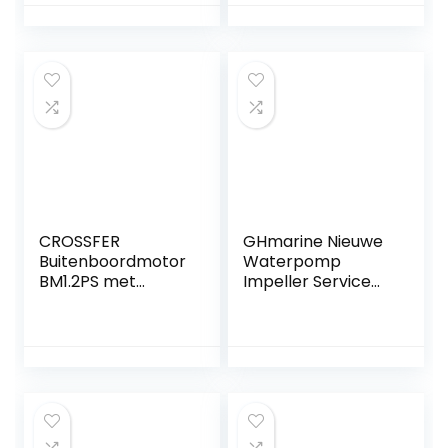
voor Yamaha All
Series Motoboot
CROSSFER
GHmarine Nieuwe
Buitenboordmotor
Waterpomp
BM1.2PS met
Impeller Service
luchtkoeling, 1
Kit voor Suzuki DF4
cilinder 4-takt
DF6 17400-98661
buitenboord,
18-3266
bootmotor, 1,2 pk,
licht en compact,
bijv. voor
rubberboot