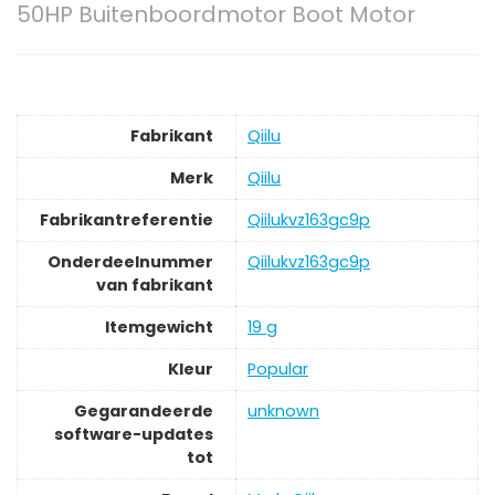
50HP Buitenboordmotor Boot Motor
Fabrikant
‎Qiilu
Merk
‎Qiilu
Fabrikantreferentie
‎Qiilukvz163gc9p
Onderdeelnummer
‎Qiilukvz163gc9p
van fabrikant
Itemgewicht
‎19 g
Kleur
‎Popular
Gegarandeerde
‎unknown
software-updates
tot