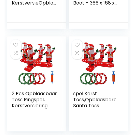
KerstversieOpblaa
Boot – 366 x 168 x
sbaar Toss spel
43 cm – 4 Stuks –
voor
Multicolor
feesten,Feestartik
elen voor de
feestdagen
Gunsten voor
kinderen Families
Toss Yard Game
Weing
2 Pcs Opblaasbaar
spel Kerst
Toss Ringspel,
Toss,Opblaasbare
Kerstversiering
Santa Toss
Opblaasbaar Toss
Kerstspellen voor
Ringspel voor
feesten |
feesten, Familie
Feestartikelen
interactief
voor de