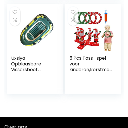
feestspel voor
feestdagen voor
kinderen Kinderen
kinderen,
Indoor Outdoor
volwassenen,
Yard A/r
gezinnen, binnen,
buiten, carnaval
Uxsiya
5 Pcs Toss -spel
Opblaasbare
voor
Vissersboot,
kinderen,Kerstman
Gemakkelijke het
Gooi Spelletjes
Vouwen van pvc
Kerst
250kg Lading die
Feestartikelen –
Duurzame
Christmas Party
Opblaasbare Kano
Gift Supplies Favor
voor Vervoer
Holiday Game
dragen
Indoor Outdoor
Toy met en Synyey
Over ons