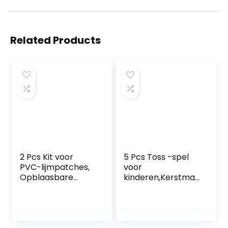
Related Products
2 Pcs Kit voor
5 Pcs Toss -spel
PVC-lijmpatches,
voor
Opblaasbare
kinderen,Kerstman
reparatieset
Gooi Spelletjes
waterdicht, 8-
Kerst
delige PVC-
Feestartikelen –
patchkit voor
Christmas Party