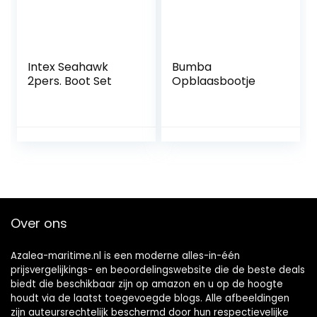
Intex Seahawk
Bumba
2pers. Boot Set
Opblaasbootje
Over ons
Azalea-maritime.nl is een moderne alles-in-één
prijsvergelijkings- en beoordelingswebsite die de beste deals
biedt die beschikbaar zijn op amazon en u op de hoogte
houdt via de laatst toegevoegde blogs. Alle afbeeldingen
zijn auteursrechtelijk beschermd door hun respectievelijke