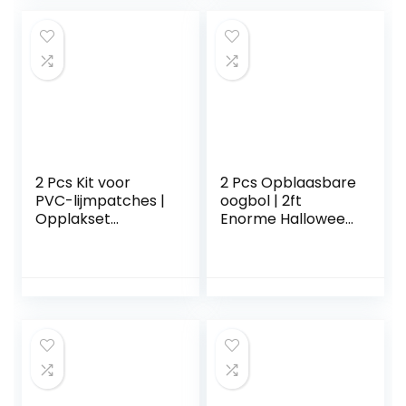
springkussens,
Gift Supplies Favor
reparatie van
Holiday Game
opblaasbare
Indoor Outdoor
kajaks, zwembad,
Toy met en Synyey
stand-up
paddleboards
Rolempon
2 Pcs Kit voor
2 Pcs Opblaasbare
PVC-lijmpatches |
oogbol | 2ft
Opplakset
Enorme Halloween
luchtmatras | 8-
Opblaasbare Rode
delige speciale
Groene Oogbol –
reparatie-
Blow Up Yard
emmerset voor
Halloween-
paddleboard,
decoratieopruimin
luchtbedden,
g met ingebouwde
trampoline
LED-verlichting
Generic
voor
vakantie/feest/tui
n/tuin Onlynery