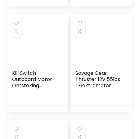
0582370 0582931
0580971 OMC
584477 58019 7
580416 582370
582921 582995
Lawn-Boy 580184
582463 58019
Kill Switch
Savage Gear
Outboard Motor
Thruster 12V 55lbs
Ontsteking
| Elektromotor
Noodsleutel
Lanyard Touw Clip
voor Yamaha All
Series Motoboot