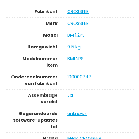
Fabrikant
‎CROSSFER
Merk
‎CROSSFER
Model
‎BM 1.2PS
Itemgewicht
‎9.5 kg
Modelnummer
‎BM1.2PS
item
Onderdeelnummer
‎100000747
van fabrikant
Assemblage
‎Ja
vereist
Gegarandeerde
‎unknown
software-updates
tot
Brand
Merk: CROSSFER