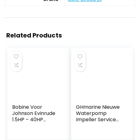
Related Products
Bobine Voor
GHmarine Nieuwe
Johnson Evinrude
Waterpomp
1.5HP – 40HP
Impeller Service
Buitenboordmotor
Kit voor Suzuki DF4
Motor 0582995
DF6 17400-98661
0584477 0580416
18-3266