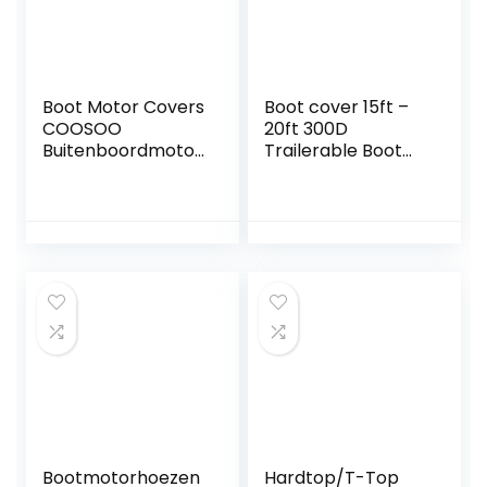
Boot Motor Covers
Boot cover 15ft –
COOSOO
20ft 300D
Buitenboordmotor
Trailerable Boot
Cover met 420D
Covers 190T
Heavy Duty Oxford
Waterdichte
Stof Extra PVC
Regenbewijs
Coating
Zonwerende UV
Waterdichte
Protector
Buitenboordmotor
Speedboot Boot
voor kwik Covers
Cover Vissen Ski
Boot cover (zilver,
past 40-50HP)
Bootmotorhoezen
Hardtop/T-Top