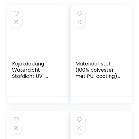
Kajakdekking
Materiaal: stof
Waterdicht
(100% polyester
Stofdicht UV-
met PU-coating)
bestendig 420D
en aluminium
Oxford Stof Kajak
Biminitop 4-boogs
Kano Cover voor
243x196x137 cm
Binnen/Buiten
antracietkleurig
Opslag, 8 Maten
Onderhoud
Beschikbaar,Blauw,
decoratie
Fit 4.1m to 4.5m
kayak