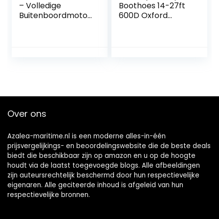
– Volledige
Boothoes 14-27ft
Buitenboordmotor
600D Oxford
hoes Met 210D
Heavy Duty
Heavy-duty
Waterdicht UV-
Oxford-stof +
bestendig Marine
Extra PVC-coating,
Grade Boothoes
Waterdichte
past Cruiser Pilot
Buitenboordmotor
Boat V-Hull
hoezen Geschikt
Runabout
Voor Motor
Trailerable
Boothoes,768cm*
Over ons
525cm
Azalea-maritime.nl is een moderne alles-in-één
prijsvergelijkings- en beoordelingswebsite die de beste deals
biedt die beschikbaar zijn op amazon en u op de hoogte
houdt via de laatst toegevoegde blogs. Alle afbeeldingen
zijn auteursrechtelijk beschermd door hun respectievelijke
eigenaren. Alle geciteerde inhoud is afgeleid van hun
respectievelijke bronnen.