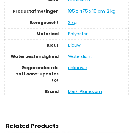
Merk
‎Planesium
Productafmetingen
‎185 x 475 x 15 cm; 2 kg
Itemgewicht
‎2 kg
Materiaal
‎Polyester
Kleur
‎Blauw
Waterbestendigheid
‎Waterdicht
Gegarandeerde
‎unknown
software-updates
tot
Brand
Merk: Planesium
Related Products