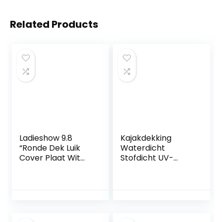
Related Products
Ladieshow 9.8
Kajakdekking
“Ronde Dek Luik
Waterdicht
Cover Plaat Wit
Stofdicht UV-
Anti-UV
bestendig 420D
Corrosiebestendig
Oxford Stof Kajak
Boot Inspectie Luik
Kano Cover voor
Cover Vervanging
Binnen/Buiten
Opslag, 8 Maten
Beschikbaar,Blauw,