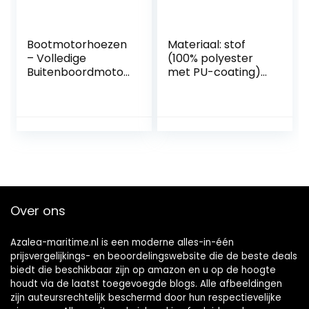
Bootmotorhoezen
Materiaal: stof
– Volledige
(100% polyester
Buitenboordmotor
met PU-coating)
hoes Met 210D
en aluminium
Heavy-duty
Biminitop 4-boogs
Oxford-stof +
243x196x137 cm
Extra PVC-coating,
antracietkleurig
Waterdichte
Onderhoud
Buitenboordmotor
decoratie
hoezen Geschikt
Voor Motor
Over ons
Azalea-maritime.nl is een moderne alles-in-één
prijsvergelijkings- en beoordelingswebsite die de beste deals
biedt die beschikbaar zijn op amazon en u op de hoogte
houdt via de laatst toegevoegde blogs. Alle afbeeldingen
zijn auteursrechtelijk beschermd door hun respectievelijke