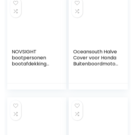
Fit 4.1m to 4.5m
kayak
NOVSIGHT
Oceansouth Halve
bootpersonen
Cover voor Honda
bootafdekking
Buitenboordmotor
Persenning
/Opslag BF2.3 aan
opblaasbare
BF250 (2CYL 222cc
bootzeil
BF8, BF9, BF10
waterdicht stof
(2000>))
bescherming
cover zwart 420D