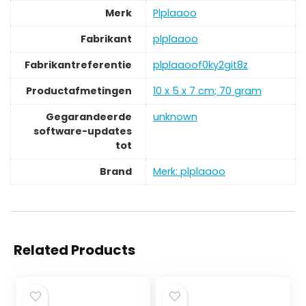
Merk
‎Plplaaoo
Fabrikant
‎plplaaoo
Fabrikantreferentie
‎plplaaoof0ky2git8z
Productafmetingen
‎10 x 5 x 7 cm; 70 gram
Gegarandeerde
‎unknown
software-updates
tot
Brand
Merk: plplaaoo
Related Products