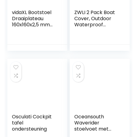
vidaXL Bootstoel
ZWLI 2 Pack Boat
Draaiplateau
Cover, Outdoor
160x160x2,5 mm
Waterproof
Stoelplateau
Pontoon Captain
Draaien Stoelschijf
Boat Bench Chair
Cover, Chair
Protective Covers
Osculati Cockpit
Oceansouth
tafel
Waverider
ondersteuning
stoelvoet met
anti-shock-functie