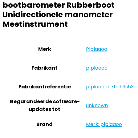
bootbarometer Rubberboot
Unidirectionele manometer
Meetinstrument
Merk
‎Plplaaoo
Fabrikant
‎plplaaoo
Fabrikantreferentie
‎plplaaoon71bih9s53
Gegarandeerde software-
‎unknown
updates tot
Brand
Merk: plplaaoo