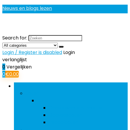
Nieuws en blogs lezen
Search for:
Login / Register is disabled
Login
verlanglijst
0
Vergelijken
0
€
0.00
Bladeren door rubrieken
Boten
Boten
Opblaasbare producten
Opblaasboten
Pedaalboten