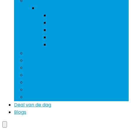
Boothut producten
Boothut producten
Accessoires voor stoelen
Klokken and barometers
Opbergen
Stoelkussens
Zitplaatsen
Accessoires voor boottrailers
Bootdakjes
Boothoezen
Bootkompassen
Bootmotoren
Boottrailers
Motoronderdelen boot
Deal van de dag
Blogs