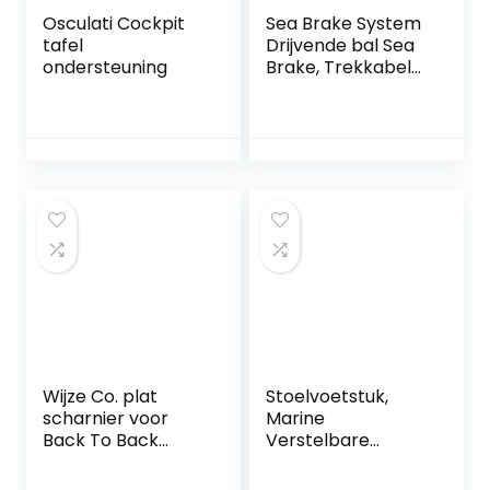
Osculati Cockpit
Sea Brake System
tafel
Drijvende bal Sea
ondersteuning
Brake, Trekkabel
Boei Stevige
Duurzame Sok Sea
Brake, 3 kleuren
voor kano Outdoor
gebruik Boot
Kajak(blue)
Wijze Co. plat
Stoelvoetstuk,
scharnier voor
Marine
Back To Back
Verstelbare
Lounge stoel door
Stoelvoet
Wijze
Handmatig 330-