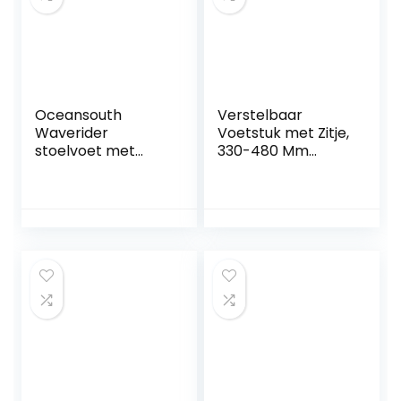
Oceansouth
Verstelbaar
Waverider
Voetstuk met Zitje,
stoelvoet met
330-480 Mm
anti-shock-functie
Marine
Verstelbare Stoel
Voetstuk
Handmatig Hoogte
225 Mm Basis voor
Campers Jachten
Boten