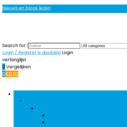
Nieuws en blogs lezen
Search for:
Login / Register is disabled
Login
verlanglijst
0
Vergelijken
0
€
0.00
Bladeren door rubrieken
Boten
Boten
Opblaasbare producten
Opblaasboten