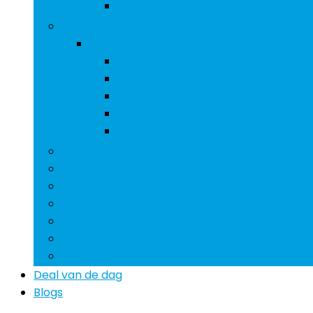
Pedaalboten
Boothut producten
Boothut producten
Accessoires voor stoelen
Klokken and barometers
Opbergen
Stoelkussens
Zitplaatsen
Accessoires voor boottrailers
Bootdakjes
Boothoezen
Bootkompassen
Bootmotoren
Boottrailers
Motoronderdelen boot
Deal van de dag
Blogs