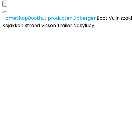
Home
Shop
Boothut producten
Opbergen
Boot Vuilnisza
Kajakken Strand Vissen Trailer Nakylucy