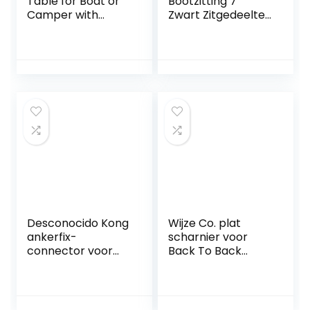
Table for Boat or
Bootzitting 7″
Camper with
Zwart Zitgedeelte
Aluminium Legs 77
Swivels Mount
x 51 cm
Marine Pedestal
draaitafel Niet-
vergrendeling
Desconocido Kong
Wijze Co. plat
ankerfix-
scharnier voor
connector voor
Back To Back
ankers, stevig, mm,
Lounge stoel door
voor volwassenen,
Wijze
uniseks, roestvrij
staal, zilverkleurig,