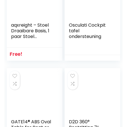
aqxreight – Stoel
Osculati Cockpit
Draaibare Basis, 1
tafel
paar Stoel
ondersteuning
Draaibare Basis
Montageplaat
Hoge Sterkte 360 ​​
Free!
Graden Draaibaar
Voor Marine Boot
GATE14® ABS Oval
D2D 360°