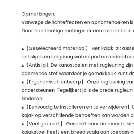
Opmerkingen:
Vanwege de lichteffecten en opnamehoeken is er e
Door handmatige meting is er een tolerantie in 
▴【Geselecteerd materiaal】 Het kajak-zitkusse
antislip is en langdurig watersporten ondersteun
▴【Antislip】De kanostoelen met rugleuning zij
ademende stof waardoor je gemakkelijk kunt d
▴【Ergonomisch ontwerp】 Onze rugleuning van d
ondersteunen. Tegelijkertijd is de brede rugleun
kinderen.
▴【Eenvoudig te installeren en te verwijderen】
kajak op verschillende behoeften kan worden b
▴【Veel gebruikt】 Geschikt voor de meeste sit-t
kajakstoel heeft een breed scala aan toepassin