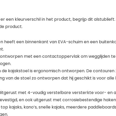
en kleurverschil in het product, begrijp dit alstublieft.
de product.
n heeft een binnenkant van EVA-schuim en een buitenka
t.
n ontworpen met een contactoppervlak om wegglijden te 
rogen.
e kajakstoel is ergonomisch ontworpen. De contouren 
ing van de stoel zo ontworpen dat hij geschikt is voor all
Uitgerust met 4-voudig verstelbare versterkte voor- en 
evestigd, en ook uitgerust met corrosiebestendige haken
op kajaks, kano’s, snelle kajaks, meerdere paddleboards
gen.