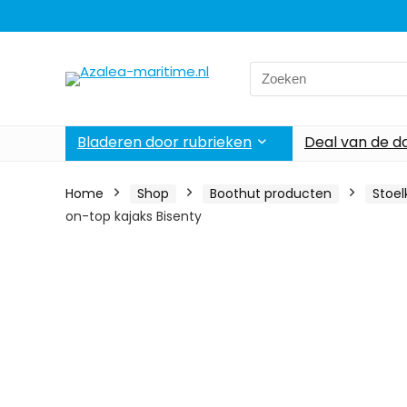
Search
for:
Bladeren door rubrieken
Deal van de d
Home
Shop
Boothut producten
Stoel
on-top kajaks Bisenty