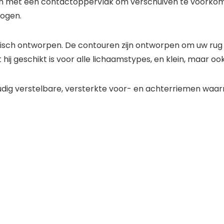
en met een contactoppervlak om verschuiven te voorkome
rogen.
misch ontworpen. De contouren zijn ontworpen om uw rug v
ij geschikt is voor alle lichaamstypes, en klein, maar oo
voudig verstelbare, versterkte voor- en achterriemen waa