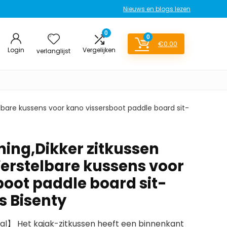
Nieuws en blogs lezen
0
0
€
0.00
Login
Vergelijken
verlanglijst
telbare kussens voor kano vissersboot paddle board sit-
ning,Dikker zitkussen
Verstelbare kussens voor
boot paddle board sit-
s Bisenty
l】 Het kajak-zitkussen heeft een binnenkant