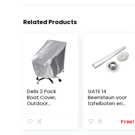
Related Products
Dellx 2 Pack
GATE 14
Boat Cover,
Beensteun voor
Outdoor
tafelboten en
Waterproof
opblaasbare
Pontoon
boten
Captain Boat
Free!
Bench Chair
Cover, Chair