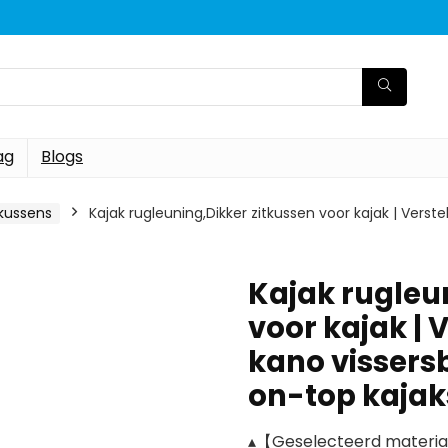
ag
Blogs
kussens
Kajak rugleuning,Dikker zitkussen voor kajak | Vers
Kajak rugleu
voor kajak | 
kano vissers
on-top kajak
▴【Geselecteerd materiaa