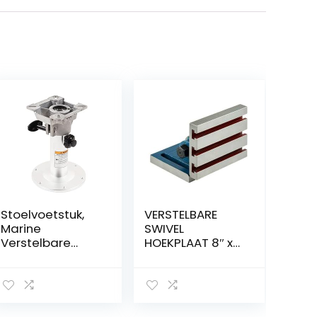
Stoelvoetstuk,
VERSTELBARE
Marine
SWIVEL
Verstelbare
HOEKPLAAT 8″ x
Stoelvoet
10″
Handmatig
{Vervaardigd uit
330-480mm
hoogwaardig
360 Graden
gieten.}.
Draaibaar