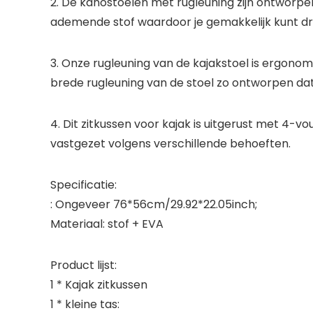
2. De kanostoelen met rugleuning zijn ontworp
ademende stof waardoor je gemakkelijk kunt d
3. Onze rugleuning van de kajakstoel is ergono
brede rugleuning van de stoel zo ontworpen dat h
4. Dit zitkussen voor kajak is uitgerust met 4-
vastgezet volgens verschillende behoeften.
Specificatie:
: Ongeveer 76*56cm/29.92*22.05inch;
Materiaal: stof + EVA
Product lijst:
1 * Kajak zitkussen
1 * kleine tas: