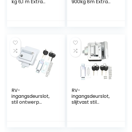
kg 6,1 m Extra
900kg 8m Extra
lange synthetische
lange synthetische
riemwebbingauto
riemwebbingauto
-boottrailer Ideaal
-boottrailer Ideaal
voor het slepen of
voor het slepen of
laden van boten
laden van boten
RV-
RV-
ingangsdeurslot,
ingangsdeurslot,
stil ontwerp
slijtvast stil
Ingebouwde
ontwerp RV-
nachtschoot
deurvergrendeling
Dubbel openende
Hoge beveiliging
RV-
voor
deurvergrendeling
camper(Chroom)