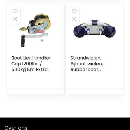
voor camper(wit)
Boot Lier Handlier
Strandwielen,
Cap 1200lbs /
Bijboot wielen,
540kg 8m Extra
Rubberboot
lange synthetische
wielen, SUPROD
riemwebbingauto
HD200, Roestvrij
-boottrailer Ideaal
staal, grijs/blauw
voor het slepen of
laden van boten
Over ons