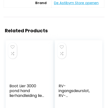
Brand
De Astibym Store openen
Related Products
Boot Lier 3000
RV-
pond hand
ingangsdeurslot,
lierhandleiding lier
RV-
gespoten
deurvergrendeling
gespoten rood
Hoge beveiliging