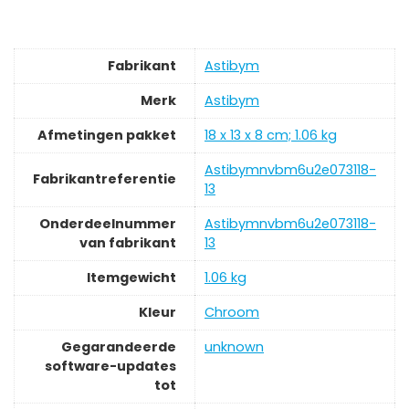
Fabrikant
‎Astibym
Merk
‎Astibym
Afmetingen pakket
‎18 x 13 x 8 cm; 1.06 kg
‎Astibymnvbm6u2e073118-
Fabrikantreferentie
13
Onderdeelnummer
‎Astibymnvbm6u2e073118-
van fabrikant
13
Itemgewicht
‎1.06 kg
Kleur
‎Chroom
Gegarandeerde
‎unknown
software-updates
tot