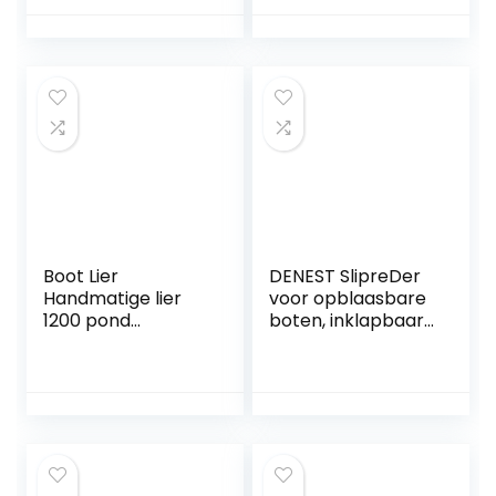
gekleurde
aluminiumlegering
gegalvaniseerde
Slijtvast voor
nylon touw lier
camper(wit)
Ideaal voor het
slepen of laden
van boten
Boot Lier
DENEST SlipreDer
Handmatige lier
voor opblaasbare
1200 pond
boten, inklapbaar,
roestvrijstalen
roestvrij staal,
hand lier 304 hand
starwielen voor
lier for boottrailer
boten,
Ideaal voor het
rubberboot,
slepen of laden
eenvoudige
van boten
aanhanger,
sliprDer