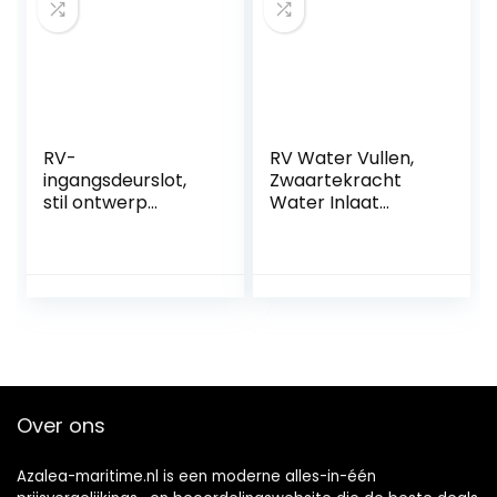
rubberbootrader
De transportfiets
met as
RV-
RV Water Vullen,
ingangsdeurslot,
Zwaartekracht
stil ontwerp
Water Inlaat
Ingebouwde
Water Filler Cap
nachtschoot
Zwart Lekvrij
Dubbel openende
Afsluitbare Water
RV-
Vullen Poort voor
deurvergrendeling
Camper voor RV
voor camper(wit)
Caravan
Over ons
Azalea-maritime.nl is een moderne alles-in-één