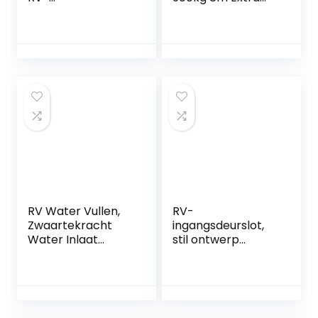
deurvergrendeling
lange synthetische
Hoge beveiliging
riemwebbingauto
aluminiumlegering
-boottrailer Ideaal
Slijtvast voor
voor het slepen of
camper(wit)
laden van boten
RV Water Vullen,
RV-
Zwaartekracht
ingangsdeurslot,
Water Inlaat
stil ontwerp
Water Filler Cap
Ingebouwde
Zwart Lekvrij
nachtschoot
Afsluitbare Water
Dubbel openende
Vullen Poort voor
RV-
Camper voor RV
deurvergrendeling