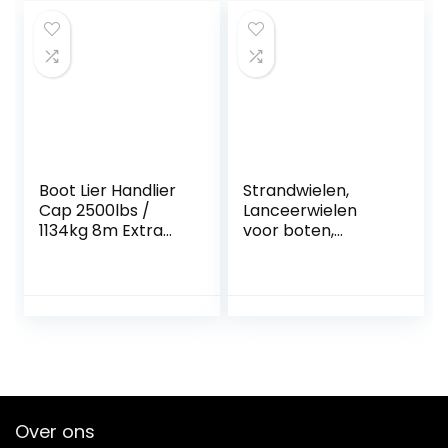
Caravan
voor camper(wit)
Boot Lier Handlier
Strandwielen,
Cap 2500lbs /
Lanceerwielen
1134kg 8m Extra
voor boten,
lange synthetische
Rubberboot
riemwebbingauto
wielen, Bijboot
-boottrailer Ideaal
wielen, Roestvrij
voor het slepen of
staal, Transom, RIB
laden van boten
Over ons