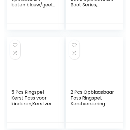
boten blauw/geel
Boot Series,
236 x 114 x 41 cm, 1
Opblaasbare Rafts
eenheid
Vissersboot
Dinghy Kayak 2022
5 Pcs Ringspel
2 Pcs Opblaasbaar
Kerst Toss voor
Toss Ringspel,
kinderen,Kerstvers
Kerstversiering
iering
Opblaasbaar Toss
Opblaasbaar Toss
Ringspel voor
Ringspel voor
feesten, Familie
feesten – Familie
interactief