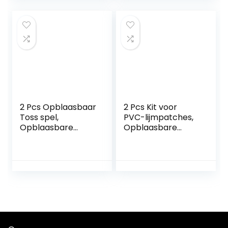
interactief
feestspel voor
feestspel voor
kinderen Kinderen
kinderen Kinderen
Indoor Outdoor
Indoor Outdoor
Yard A/r
Yard Nedyet
2 Pcs Opblaasbaar
2 Pcs Kit voor
Toss spel,
PVC-lijmpatches,
Opblaasbare
Opblaasbare
Kerstman
reparatieset
Kerstspellen voor
waterdicht, 8-
gezinnen, Vakantie
delige PVC-
Toss Party Game
patchkit voor
Benodigdheden
springkussens,
Gunsten
reparatie van
Geschenken
opblaasbare
Lencyotool
kajaks, zwembad,
stand-up