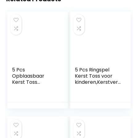
5 Pcs
5 Pcs Ringspel
Opblaasbaar
Kerst Toss voor
Kerst Toss
kinderen,Kerstvers
Ringspel |
iering
Kerstman Gooi
Opblaasbaar Toss
Spelletjes Kerst
Ringspel voor
Feestartikelen,Chri
feesten – Familie
stmas Party Gift
interactief
Supplies Favor
feestspel voor
Holiday Game
kinderen Kinderen
Indoor Outdoor
Indoor Outdoor
Toy met ringen
Yard Nedyet