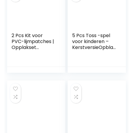
Lzyj
2 Pcs Kit voor
5 Pcs Toss -spel
PVC-lijmpatches |
voor kinderen –
Opplakset
KerstversieOpblaa
luchtmatras | 8-
sbaar Toss spel
delige speciale
voor
reparatie-
feesten,Feestartik
emmerset voor
elen voor de
paddleboard,
feestdagen
luchtbedden,
Gunsten voor
trampoline
kinderen Families
Generic
Toss Yard Game
Weing