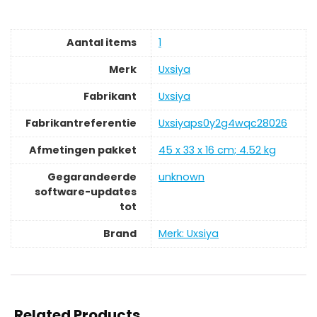
Aantal items
‎1
Merk
‎Uxsiya
Fabrikant
‎Uxsiya
Fabrikantreferentie
‎Uxsiyaps0y2g4wqc28026
Afmetingen pakket
‎45 x 33 x 16 cm; 4.52 kg
Gegarandeerde
‎unknown
software-updates
tot
Brand
Merk: Uxsiya
Related Products