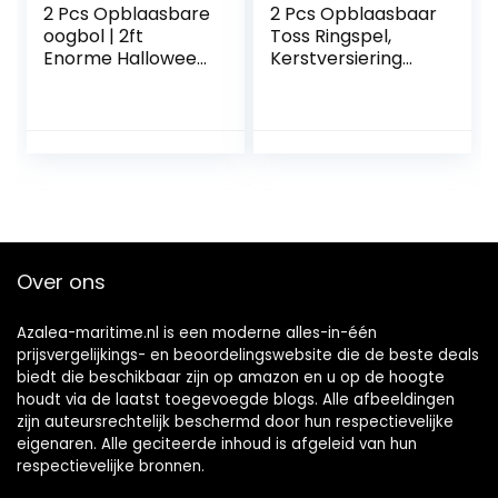
2 Pcs Opblaasbare
2 Pcs Opblaasbaar
oogbol | 2ft
Toss Ringspel,
Enorme Halloween
Kerstversiering
Opblaasbare Rode
Opblaasbaar Toss
Groene Oogbol –
Ringspel voor
Blow Up Yard
feesten, Familie
Halloween-
interactief
decoratieopruimin
feestspel voor
g met ingebouwde
kinderen Kinderen
LED-verlichting
Indoor Outdoor
voor
Yard A/r
vakantie/feest/tui
Over ons
n/tuin Onlynery
Azalea-maritime.nl is een moderne alles-in-één
prijsvergelijkings- en beoordelingswebsite die de beste deals
biedt die beschikbaar zijn op amazon en u op de hoogte
houdt via de laatst toegevoegde blogs. Alle afbeeldingen
zijn auteursrechtelijk beschermd door hun respectievelijke
eigenaren. Alle geciteerde inhoud is afgeleid van hun
respectievelijke bronnen.