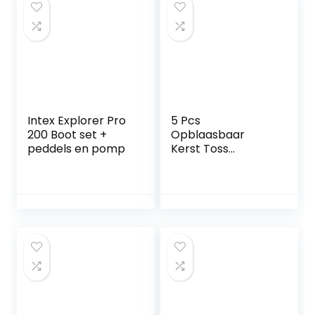
trampoline
diefstalbeveiliging
Generic
Intex Explorer Pro
5 Pcs
200 Boot set +
Opblaasbaar
peddels en pomp
Kerst Toss
Ringspel |
Kerstman Gooi
Spelletjes Kerst
Feestartikelen,Chri
stmas Party Gift
Supplies Favor
Holiday Game
Indoor Outdoor
Toy met ringen
Lzyj