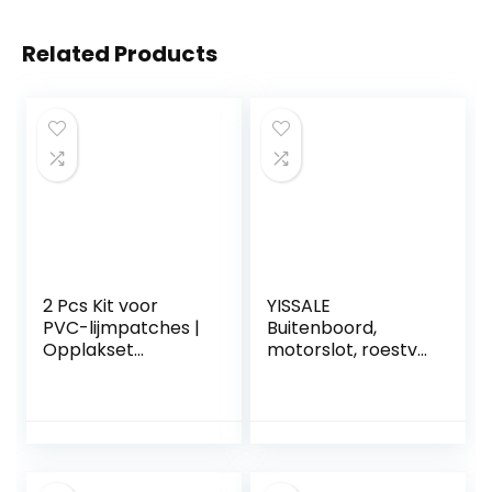
Related Products
2 Pcs Kit voor
YISSALE
PVC-lijmpatches |
Buitenboord,
Opplakset
motorslot, roestvrij
luchtmatras | 8-
staal, slot voor
delige speciale
boot met sleutel,
reparatie-
hoogwaardig
emmerset voor
messing slot,
paddleboard,
buitenboordmotor
luchtbedden,
slot,