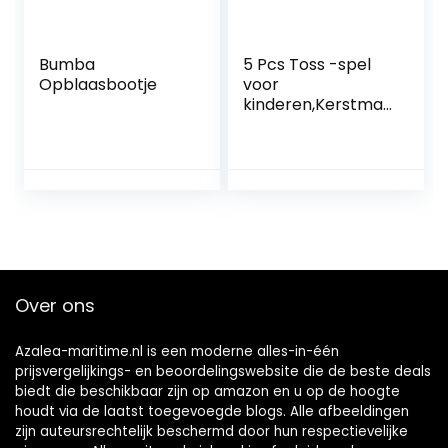
Bumba
5 Pcs Toss -spel
Opblaasbootje
voor
kinderen,Kerstman
Gooi Spelletjes
Kerst
Feestartikelen –
Christmas Party
Gift Supplies Favor
Holiday Game
Indoor Outdoor
Toy met en Synyey
Over ons
Azalea-maritime.nl is een moderne alles-in-één
prijsvergelijkings- en beoordelingswebsite die de beste deals
biedt die beschikbaar zijn op amazon en u op de hoogte
houdt via de laatst toegevoegde blogs. Alle afbeeldingen
zijn auteursrechtelijk beschermd door hun respectievelijke