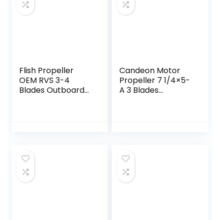
Flish Propeller
Candeon Motor
OEM RVS 3-4
Propeller 7 1/4×5-
Blades Outboard
A 3 Blades
Propeller Fit
Aluminium
Honda Motoren
Propeller
75-130HP,15 Tand
Buitenboordmotor
Spline, RH (13 7/8 x
voor 2 Stroke 2HP
15)
2.5HP