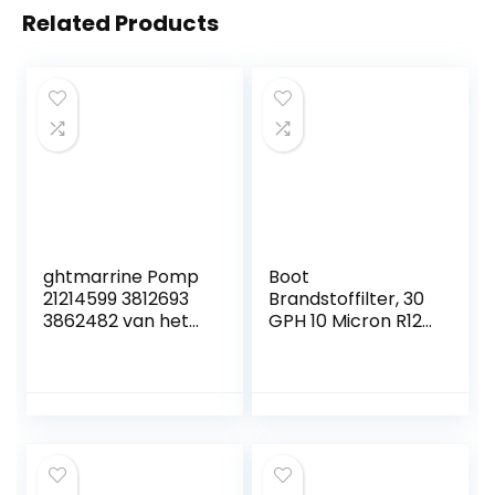
Related Products
ghtmarrine Pomp
Boot
21214599 3812693
Brandstoffilter, 30
3862482 van het
GPH 10 Micron R12T
koper de Ruwe
Boot Marine
Water voor Vol-vo
Rotatie Plastic
Penta 4.3 5.0 5.7 L
Brandstoffilter
Waterafscheider
Fit voor
Speedboot
Olietanker