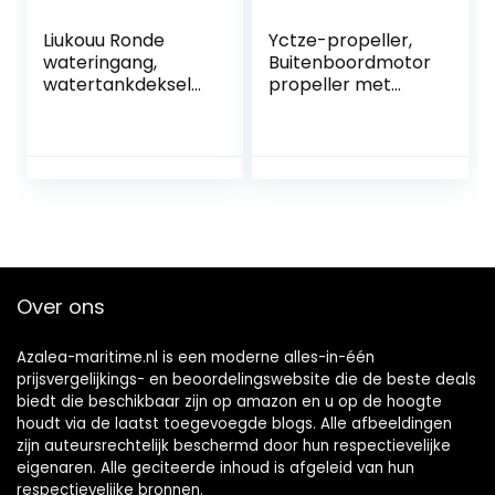
Liukouu Ronde
Yctze-propeller,
wateringang,
Buitenboordmotor
watertankdeksel
propeller met
voor caravan,
Hoge Stuwkracht
zwart/wit voor
Aluminiumlegering
aanhanger voor
4-bladen
camper, camping
Motorpropeller
jacht.
Geschikt voor
Hon-da-
buitenboordmotor
35-60HP
Vervanging van
Over ons
Motorpropeller
Azalea-maritime.nl is een moderne alles-in-één
prijsvergelijkings- en beoordelingswebsite die de beste deals
biedt die beschikbaar zijn op amazon en u op de hoogte
houdt via de laatst toegevoegde blogs. Alle afbeeldingen
zijn auteursrechtelijk beschermd door hun respectievelijke
eigenaren. Alle geciteerde inhoud is afgeleid van hun
respectievelijke bronnen.