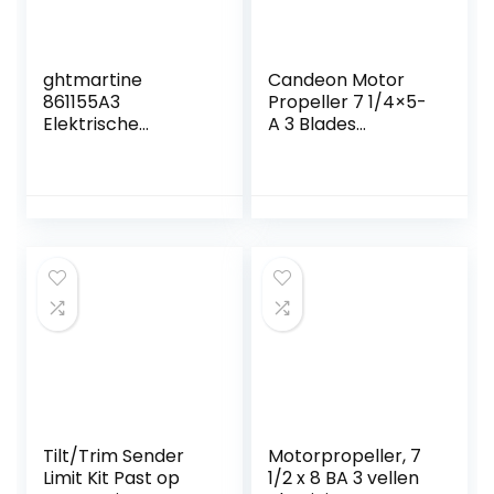
ghtmartine
Candeon Motor
861155A3
Propeller 7 1/4×5-
Elektrische
A 3 Blades
benzinepomp voor
Aluminium
boot, Mercury
Propeller
Marine 4,3 l, 5,0 l,
Buitenboordmotor
5,7 l, V6 V8,
voor 2 Stroke 2HP
reserveonderdeel
2.5HP
# 935432
Tilt/Trim Sender
Motorpropeller, 7
Limit Kit Past op
1/2 x 8 BA 3 vellen