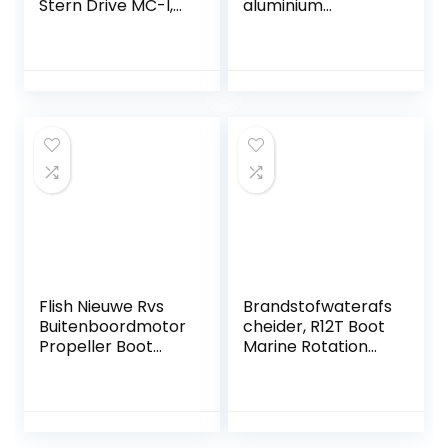
Stern Drive MC-I,
aluminium
R, MR, Alpha One,
propeller
Bravo vervangt
buitenrand voor
Mercruiser
Yamaha 4TE 5TE
805320A03
805129A3
805130A2 18-7633
Flish Nieuwe Rvs
Brandstofwaterafs
Buitenboordmotor
cheider, R12T Boot
Propeller Boot
Marine Rotation
Props voor
Brandstoffilter
Yamaha
Waterafscheider
Buitenboordmotor
Past op
25-60HP 13 Tand
speedboot
Spline, RH 3,4