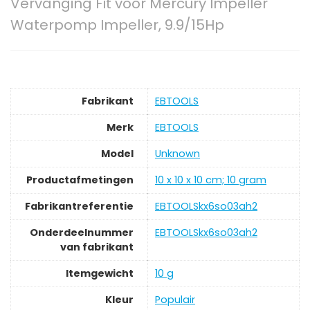
Vervanging Fit voor Mercury Impeller
Waterpomp Impeller, 9.9/15Hp
Fabrikant
‎EBTOOLS
Merk
‎EBTOOLS
Model
‎Unknown
Productafmetingen
‎10 x 10 x 10 cm; 10 gram
Fabrikantreferentie
‎EBTOOLSkx6so03ah2
Onderdeelnummer
‎EBTOOLSkx6so03ah2
van fabrikant
Itemgewicht
‎10 g
Kleur
‎Populair