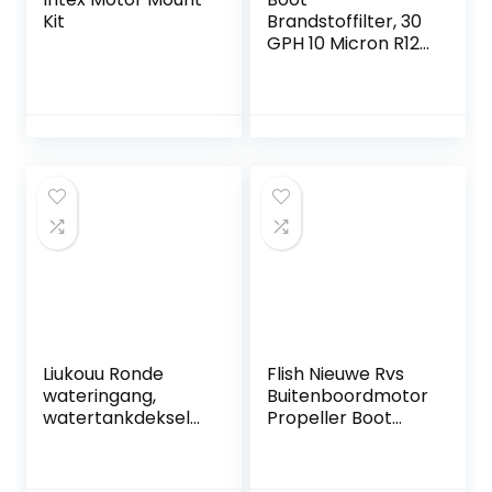
Kit
Brandstoffilter, 30
GPH 10 Micron R12T
Boot Marine
Rotatie Plastic
Brandstoffilter
Waterafscheider
Fit voor
Speedboot
Olietanker
Liukouu Ronde
Flish Nieuwe Rvs
wateringang,
Buitenboordmotor
watertankdeksel
Propeller Boot
voor caravan,
Props voor
zwart/wit voor
Yamaha
aanhanger voor
Buitenboordmotor