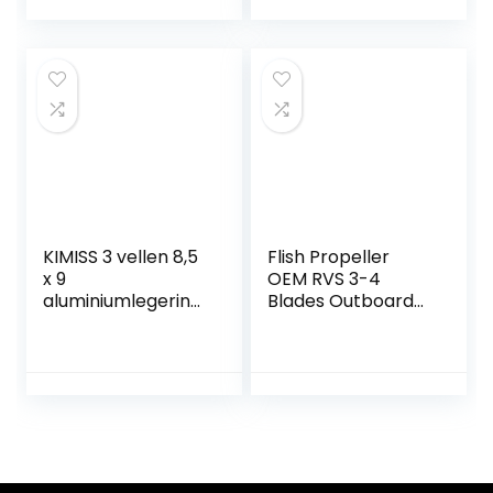
camper, camping
25-60HP 13 Tand
jacht.
Spline, RH 3,4
Blades
KIMISS 3 vellen 8,5
Flish Propeller
x 9
OEM RVS 3-4
aluminiumlegering
Blades Outboard
boot propeller
Propeller Fit
rechtsdraaiing
Honda Motoren
75-130HP,15 Tand
Spline, RH (13 7/8 x
15)