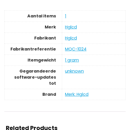
Aantal items
‎1
Merk
‎Hglcd
Fabrikant
‎Hglcd
Fabrikantreferentie
‎MQC-1024
Itemgewicht
‎1 gram
Gegarandeerde
‎unknown
software-updates
tot
Brand
Merk: Hglcd
Related Products