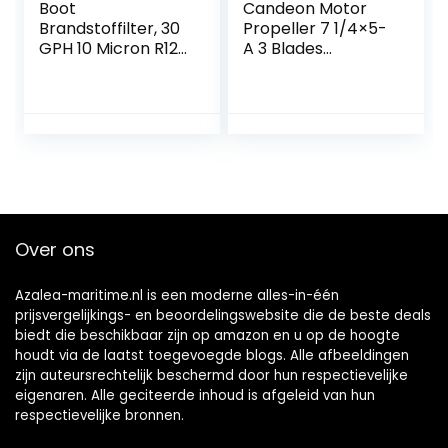
Boot
Candeon Motor
Brandstoffilter, 30
Propeller 7 1/4×5-
GPH 10 Micron R12T
A 3 Blades
Boot Marine
Aluminium
Rotatie Plastic
Propeller
Brandstoffilter
Buitenboordmotor
Waterafscheider
voor 2 Stroke 2HP
Fit voor
2.5HP
Speedboot
Olietanker
Over ons
Azalea-maritime.nl is een moderne alles-in-één
prijsvergelijkings- en beoordelingswebsite die de beste deals
biedt die beschikbaar zijn op amazon en u op de hoogte
houdt via de laatst toegevoegde blogs. Alle afbeeldingen
zijn auteursrechtelijk beschermd door hun respectievelijke
eigenaren. Alle geciteerde inhoud is afgeleid van hun
respectievelijke bronnen.