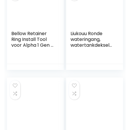
Bellow Retainer
Liukouu Ronde
Ring Install Tool
wateringang,
voor Alpha 1 Gen 2,
watertankdeksel
Bravo en
voor caravan,
Blackhawk U-Joint
zwart/wit voor
Balg Vervanging
aanhanger voor
voor
camper, camping
Mercury/Mercruis
jacht.
er 91-818162