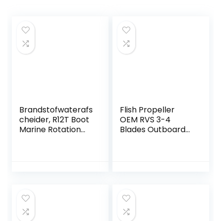
Brandstofwaterafs
Flish Propeller
cheider, R12T Boot
OEM RVS 3-4
Marine Rotation
Blades Outboard
Brandstoffilter
Propeller Fit
Waterafscheider
Honda Motoren
Past op
75-130HP,15 Tand
speedboot
Spline, RH (13 7/8 x
15)