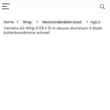
Home
Shop
Motoronderdelen boot
Hglcd
Yamaha 40-60Hp 11 1/8 X 13-G nieuwe aluminium 3-blads
buitenboordmotor schroef