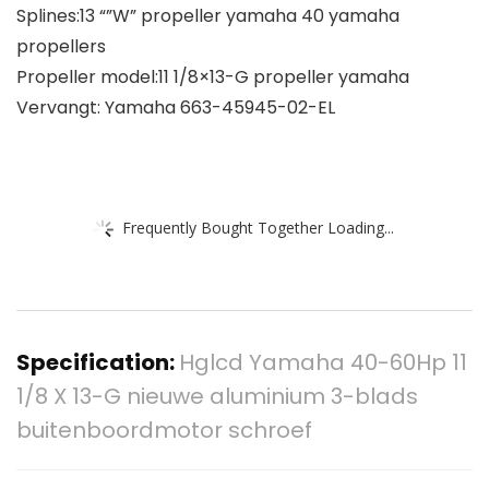
Splines:13 “”W” propeller yamaha 40 yamaha
propellers
Propeller model:11 1/8×13-G propeller yamaha
Vervangt: Yamaha 663-45945-02-EL
Frequently Bought Together Loading...
Specification:
Hglcd Yamaha 40-60Hp 11
1/8 X 13-G nieuwe aluminium 3-blads
buitenboordmotor schroef